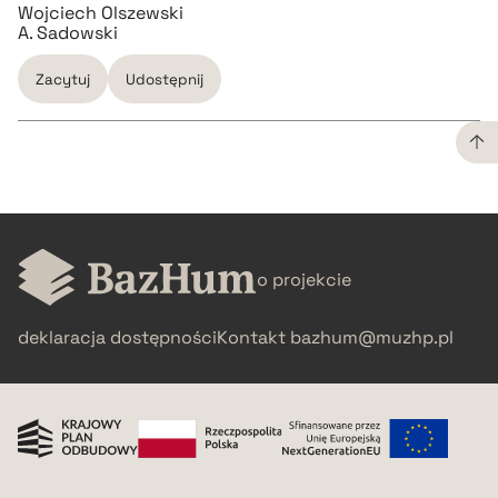
Wojciech Olszewski
A. Sadowski
Zacytuj
Udostępnij
CZYSTY TEKST
pobierz cytat
o projekcie
BIBTEX
deklaracja dostępności
Kontakt
bazhum@muzhp.pl
pobierz cytat