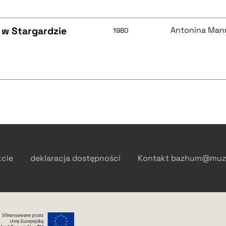
 w Stargardzie
Antonina Man
1980
kcie
deklaracja dostępności
Kontakt
bazhum@muzh