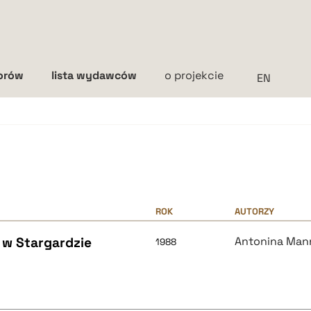
torów
lista wydawców
o projekcie
Interlinia
mała
średnia
duża
ROK
AUTORZY
 w Stargardzie
Antonina Man
1988