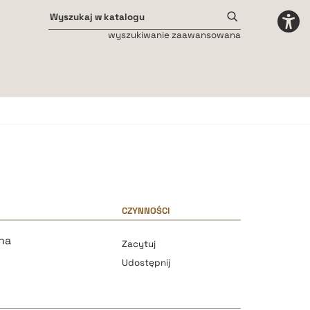
wyszukiwanie zaawansowana
Odstępy międzyliterowe
małe
średnie
duże
CZYNNOŚCI
na
Zacytuj
Udostępnij