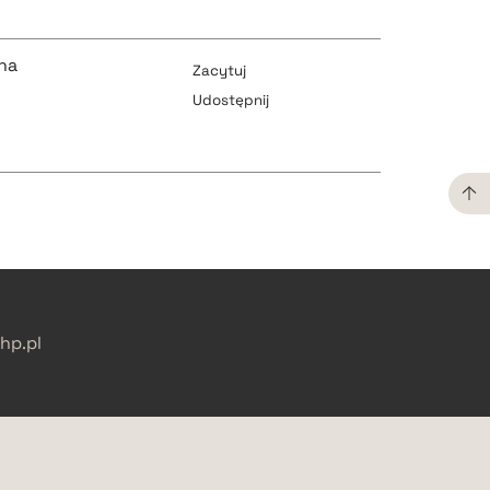
pobierz cytat
pobierz cytat
na
Zacytuj
Udostępnij
pobierz cytat
pobierz cytat
pobierz cytat
pobierz cytat
p.pl
pobierz cytat