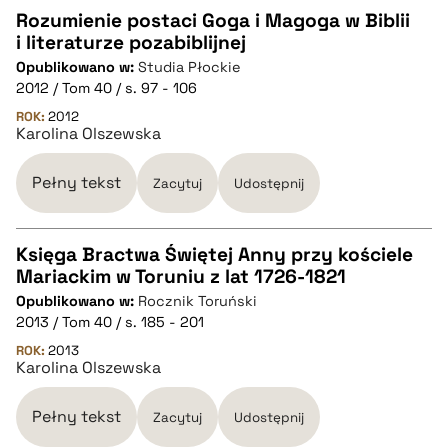
Rozumienie postaci Goga i Magoga w Biblii
i literaturze pozabiblijnej
CZYSTY TEKST
Opublikowano w:
Studia Płockie
2012 / Tom 40 / s. 97 - 106
pobierz cytat
ROK:
2012
Karolina Olszewska
BIBTEX
Pełny tekst
Zacytuj
Udostępnij
pobierz cytat
Księga Bractwa Świętej Anny przy kościele
Mariackim w Toruniu z lat 1726-1821
CZYSTY TEKST
Opublikowano w:
Rocznik Toruński
2013 / Tom 40 / s. 185 - 201
pobierz cytat
ROK:
2013
Karolina Olszewska
BIBTEX
Pełny tekst
Zacytuj
Udostępnij