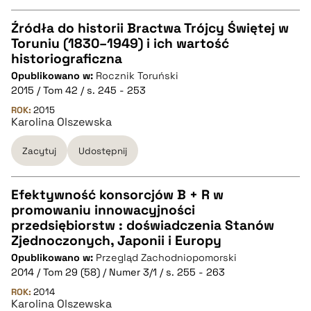
pobierz cytat
Źródła do historii Bractwa Trójcy Świętej w
Toruniu (1830–1949) i ich wartość
CZYSTY TEKST
historiograficzna
Opublikowano w:
Rocznik Toruński
2015 / Tom 42 / s. 245 - 253
pobierz cytat
ROK:
2015
Karolina Olszewska
BIBTEX
Zacytuj
Udostępnij
pobierz cytat
Efektywność konsorcjów B + R w
promowaniu innowacyjności
CZYSTY TEKST
przedsiębiorstw : doświadczenia Stanów
Zjednoczonych, Japonii i Europy
Opublikowano w:
Przegląd Zachodniopomorski
pobierz cytat
2014 / Tom 29 (58) / Numer 3/1 / s. 255 - 263
ROK:
2014
Karolina Olszewska
BIBTEX