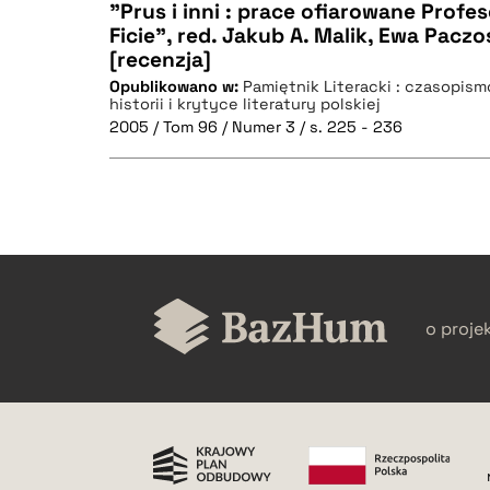
"Prus i inni : prace ofiarowane Prof
Ficie", red. Jakub A. Malik, Ewa Paczo
BIBTEX
[recenzja]
CZYSTY TEKST
Opublikowano w:
Pamiętnik Literacki : czasopis
historii i krytyce literatury polskiej
2005 / Tom 96 / Numer 3 / s. 225 - 236
BIBTEX
CZYSTY TEKST
o proje
BIBTEX