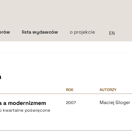
torów
lista wydawców
o projekcie
Interlinia
mała
średnia
duża
h
ROK
AUTORZY
a a modernizmem
Maciej Gloger
2007
mo kwartalne poświęcone