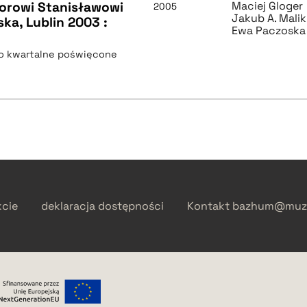
esorowi Stanisławowi
Maciej Gloger
2005
Jakub A. Malik
ska, Lublin 2003 :
Ewa Paczoska
mo kwartalne poświęcone
kcie
deklaracja dostępności
Kontakt
bazhum@muzh