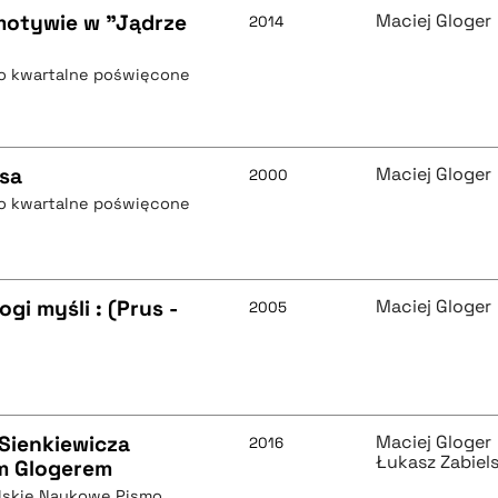
 motywie w "Jądrze
Maciej Gloger
2014
mo kwartalne poświęcone
usa
Maciej Gloger
2000
mo kwartalne poświęcone
gi myśli : (Prus -
Maciej Gloger
2005
 Sienkiewicza
Maciej Gloger
2016
Łukasz Zabiels
em Glogerem
olskie Naukowe Pismo