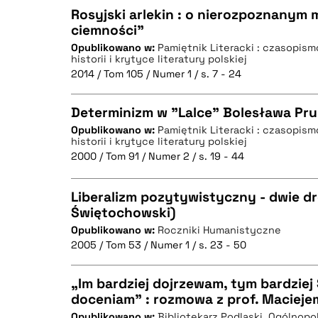
Rosyjski arlekin : o nierozpoznanym
ciemności"
Opublikowano w:
Pamiętnik Literacki : czasopis
CZYSTY TEKST
historii i krytyce literatury polskiej
2014 / Tom 105 / Numer 1 / s. 7 - 24
Determinizm w "Lalce" Bolesława Pr
BIBTEX
Opublikowano w:
Pamiętnik Literacki : czasopis
historii i krytyce literatury polskiej
CZYSTY TEKST
2000 / Tom 91 / Numer 2 / s. 19 - 44
Liberalizm pozytywistyczny - dwie dro
Świętochowski)
BIBTEX
Opublikowano w:
Roczniki Humanistyczne
CZYSTY TEKST
2005 / Tom 53 / Numer 1 / s. 23 - 50
„Im bardziej dojrzewam, tym bardziej
doceniam” : rozmowa z prof. Maciej
BIBTEX
Opublikowano w:
Bibliotekarz Podlaski. Ogólnop