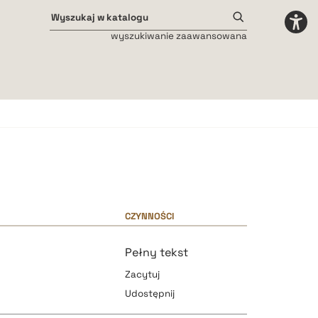
wyszukiwanie zaawansowana
Odstępy międzyliterowe
małe
średnie
duże
CZYNNOŚCI
Pełny tekst
Zacytuj
Udostępnij