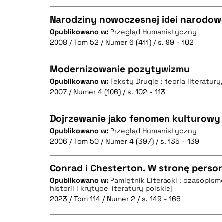
Narodziny nowoczesnej idei narodow
BIBTEX
Opublikowano w:
Przegląd Humanistyczny
2008 / Tom 52 / Numer 6 (411) / s. 99 - 102
CZYSTY TEKST
Modernizowanie pozytywizmu
Opublikowano w:
Teksty Drugie : teoria literatury
2007 / Numer 4 (106) / s. 102 - 113
CZYSTY TEKST
BIBTEX
Dojrzewanie jako fenomen kulturowy
Opublikowano w:
Przegląd Humanistyczny
2006 / Tom 50 / Numer 4 (397) / s. 135 - 139
CZYSTY TEKST
BIBTEX
Conrad i Chesterton. W stronę perso
Opublikowano w:
Pamiętnik Literacki : czasopis
historii i krytyce literatury polskiej
CZYSTY TEKST
BIBTEX
2023 / Tom 114 / Numer 2 / s. 149 - 166