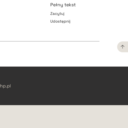
Pełny tekst
Zacytuj
Udostępnij
pobierz cytat
pobierz cytat
pobierz cytat
pobierz cytat
p.pl
pobierz cytat