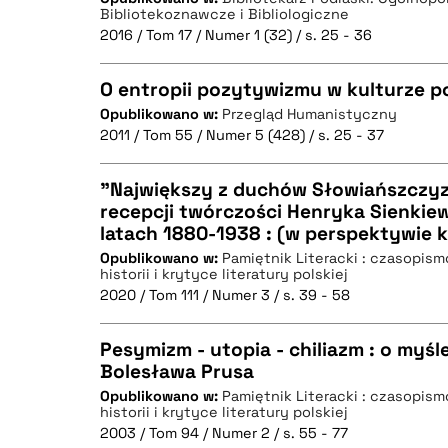
CZYSTY TEKST
Bibliotekoznawcze i Bibliologiczne
2016 / Tom 17 / Numer 1 (32) / s. 25 - 36
O entropii pozytywizmu w kulturze po
BIBTEX
Opublikowano w:
Przegląd Humanistyczny
2011 / Tom 55 / Numer 5 (428) / s. 25 - 37
CZYSTY TEKST
"Największy z duchów Słowiańszczyzn
recepcji twórczości Henryka Sienkie
latach 1880-1938 : (w perspektywie k
CZYSTY TEKST
BIBTEX
Opublikowano w:
Pamiętnik Literacki : czasopis
historii i krytyce literatury polskiej
2020 / Tom 111 / Numer 3 / s. 39 - 58
Pesymizm - utopia - chiliazm : o myś
BIBTEX
Bolesława Prusa
Opublikowano w:
Pamiętnik Literacki : czasopis
CZYSTY TEKST
historii i krytyce literatury polskiej
2003 / Tom 94 / Numer 2 / s. 55 - 77