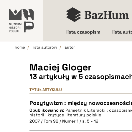
lista czasopism
lista au
home
lista autorów
autor
Wielkość liter
Maciej Gloger
13 artykuły w 5 czasopismac
TYTUŁ ARTYKUŁU
Pozytywizm : między nowoczesności
Opublikowano w:
Pamiętnik Literacki : czasopis
historii i krytyce literatury polskiej
2007 / Tom 98 / Numer 1 / s. 5 - 19