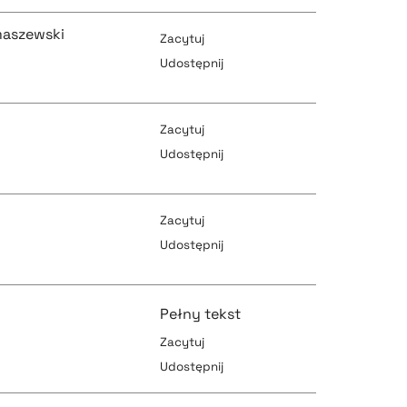
maszewski
Zacytuj
Udostępnij
pobierz cytat
pobierz cytat
Zacytuj
Udostępnij
pobierz cytat
pobierz cytat
Zacytuj
Udostępnij
pobierz cytat
pobierz cytat
Pełny tekst
Zacytuj
Udostępnij
pobierz cytat
pobierz cytat