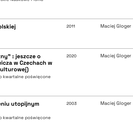
lskiej
Maciej Gloger
2011
y" : jeszcze o
Maciej Gloger
2020
wicza w Czechach w
ulturowej)
mo kwartalne poświęcone
leniu utopijnym
Maciej Gloger
2003
mo kwartalne poświęcone