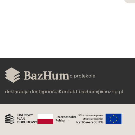
CZYSTY TEKST
pobierz cytat
BIBTEX
pobierz cytat
o projekcie
deklaracja dostępności
Kontakt
bazhum@muzhp.pl