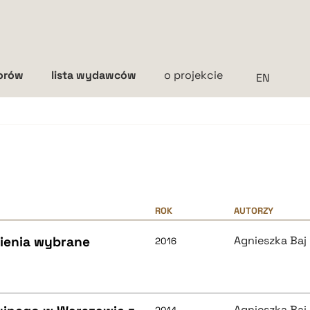
torów
lista wydawców
o projekcie
Interlinia
mała
średnia
duża
ROK
AUTORZY
ienia wybrane
Agnieszka Baj
2016
Agnieszka Baj