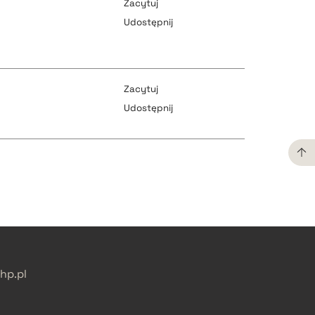
Zacytuj
Udostępnij
pobierz cytat
Zacytuj
Udostępnij
pobierz cytat
pobierz cytat
pobierz cytat
pobierz cytat
p.pl
pobierz cytat