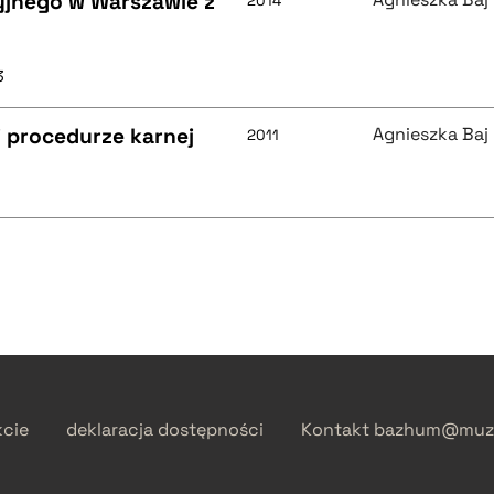
yjnego w Warszawie z
2014
3
 procedurze karnej
Agnieszka Baj
2011
kcie
deklaracja dostępności
Kontakt
bazhum@muzh