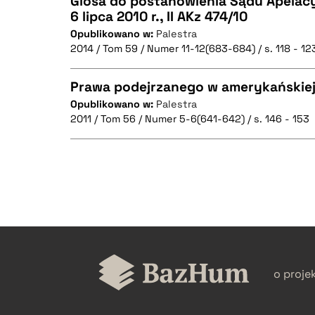
Glosa do postanowienia Sądu Apelac
6 lipca 2010 r., II AKz 474/10
Opublikowano w:
Palestra
CZYSTY TEKST
2014 / Tom 59 / Numer 11-12(683-684) / s. 118 - 12
Prawa podejrzanego w amerykańskiej
Opublikowano w:
Palestra
BIBTEX
2011 / Tom 56 / Numer 5-6(641-642) / s. 146 - 153
CZYSTY TEKST
CZYSTY TEKST
BIBTEX
BIBTEX
o proje