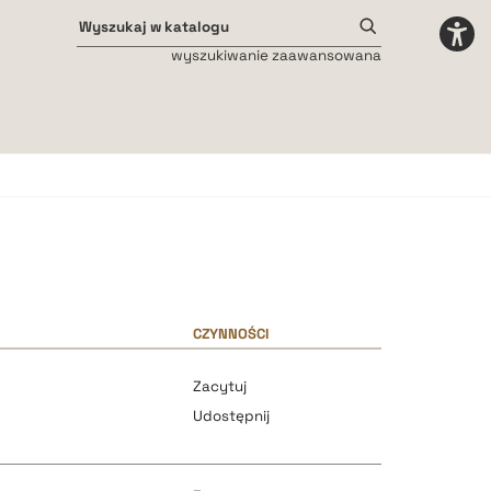
wyszukiwanie zaawansowana
Odstępy międzyliterowe
małe
średnie
duże
CZYNNOŚCI
Zacytuj
Udostępnij