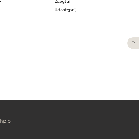
Zacytuj
k
Udostępnij
z
pobierz cytat
pobierz cytat
pobierz cytat
pobierz cytat
p.pl