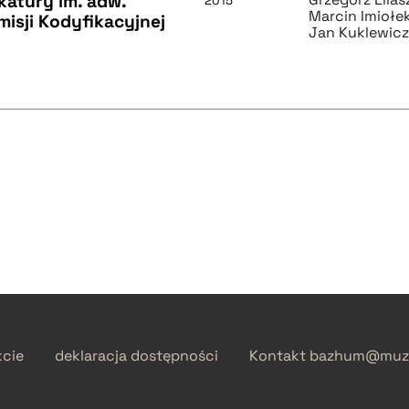
atury im. adw.
2015
Marcin Imiołe
isji Kodyfikacyjnej
Jan Kuklewic
kcie
deklaracja dostępności
Kontakt
bazhum@muzh