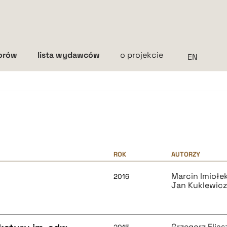
torów
lista wydawców
o projekcie
Interlinia
mała
średnia
duża
ROK
AUTORZY
Marcin Imiołe
2016
Jan Kuklewic
Grzegorz Elias