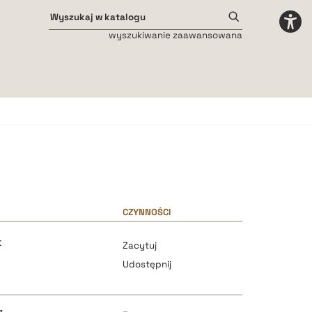
wyszukiwanie zaawansowana
Odstępy międzyliterowe
małe
średnie
duże
CZYNNOŚCI
k
Zacytuj
z
Udostępnij
z