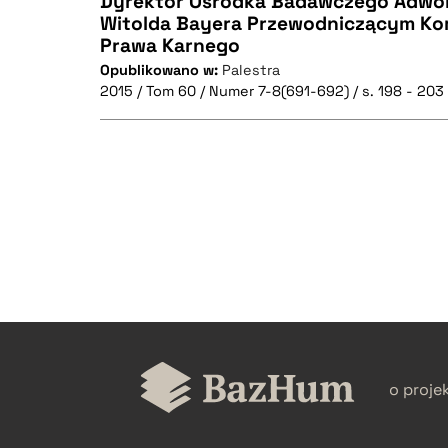
Dyrektor Ośrodka Badawczego Adwok
Witolda Bayera Przewodniczącym Kom
Prawa Karnego
CZYSTY TEKST
Opublikowano w:
Palestra
2015 / Tom 60 / Numer 7-8(691-692) / s. 198 - 203
BIBTEX
CZYSTY TEKST
BIBTEX
o proje