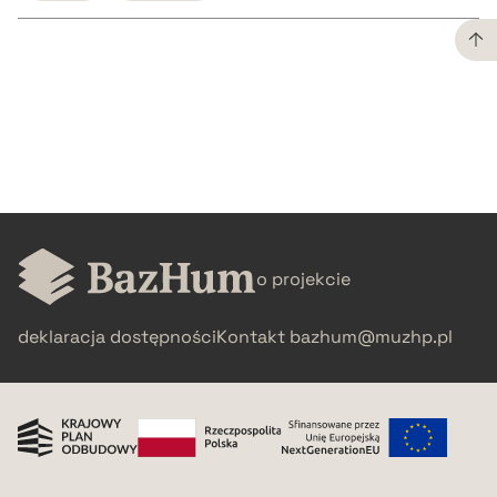
CZYSTY TEKST
pobierz cytat
BIBTEX
o projekcie
pobierz cytat
deklaracja dostępności
Kontakt
bazhum@muzhp.pl