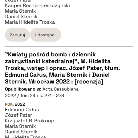
Kacper Rosner-Leszczyński
Maria Sternik
Daniel Sternik
Maria Hildelita Troska
Zacytuj
Udostępnij
"Kwiaty pośród bomb : dziennik
zakrystianki katedralnej", M. Hidelita
CZYSTY TEKST
Troska, wstęp i oprac. Józef Pater, tłum.
Edmund Całus, Maria Sternik i Daniel
Sternik, Wrocław 2022 : [recenzja]
pobierz cytat
Opublikowano w:
Acta Cassubiana
2022 / Tom 24 / s. 271 - 278
BIBTEX
ROK:
2022
Edmund Całus
Józef Pater
Krzysztof R. Prokoop
pobierz cytat
Maria Sternik
Daniel Sternik
M. Hidelita Troska