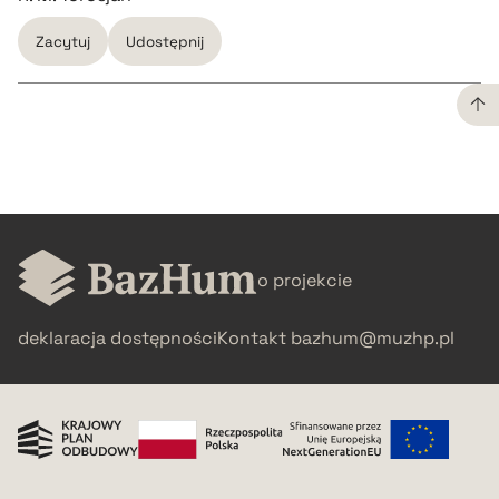
Zacytuj
Udostępnij
CZYSTY TEKST
pobierz cytat
o projekcie
BIBTEX
deklaracja dostępności
Kontakt
bazhum@muzhp.pl
pobierz cytat