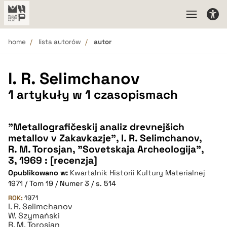
home
lista autorów
autor
I. R. Selimchanov
1 artykuły w 1 czasopismach
"Metallografičeskij analiz drevnejšich
metallov v Zakavkazje", I. R. Selimchanov,
R. M. Torosjan, "Sovetskaja Archeologija",
3, 1969 : [recenzja]
Opublikowano w:
Kwartalnik Historii Kultury Materialnej
1971 / Tom 19 / Numer 3 / s. 514
ROK:
1971
I. R. Selimchanov
W. Szymański
R. M. Torosjan