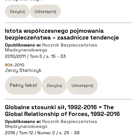
pobierz cytat
Zacytuj
Udostępnij
Istota współczesnego pojmowania
bezpieczeństwa – zasadnicze tendencje
CZYSTY TEKST
Opublikowano w:
Rocznik Bezpieczeństwa
Międzynarodowego
2010/2011 / Tom 5 / s. 15 - 33
pobierz cytat
ROK:
2010
Jerzy Stańczyk
BIBTEX
Pełny tekst
Zacytuj
Udostępnij
pobierz cytat
Globalne stosunki sił, 1992-2016 = The
Global Relationship of Forces, 1992-2016
CZYSTY TEKST
Opublikowano w:
Rocznik Bezpieczeństwa
Międzynarodowego
2018 / Tom 12 / Numer 2 / s. 25 - 38
pobierz cytat