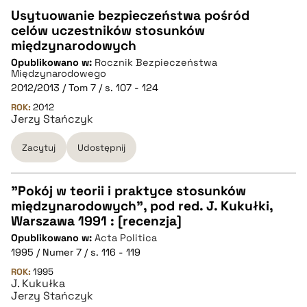
Usytuowanie bezpieczeństwa pośród
celów uczestników stosunków
CZYSTY TEKST
międzynarodowych
Opublikowano w:
Rocznik Bezpieczeństwa
Międzynarodowego
pobierz cytat
2012/2013 / Tom 7 / s. 107 - 124
ROK:
2012
Jerzy Stańczyk
BIBTEX
Zacytuj
Udostępnij
pobierz cytat
"Pokój w teorii i praktyce stosunków
międzynarodowych", pod red. J. Kukułki,
CZYSTY TEKST
Warszawa 1991 : [recenzja]
Opublikowano w:
Acta Politica
1995 / Numer 7 / s. 116 - 119
pobierz cytat
ROK:
1995
J. Kukułka
Jerzy Stańczyk
BIBTEX