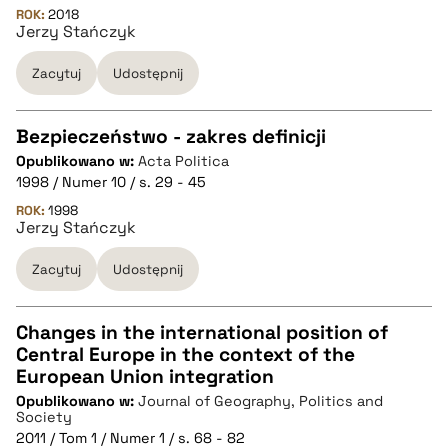
ROK:
2018
Jerzy Stańczyk
BIBTEX
Zacytuj
Udostępnij
pobierz cytat
Bezpieczeństwo - zakres definicji
Opublikowano w:
Acta Politica
CZYSTY TEKST
1998 / Numer 10 / s. 29 - 45
ROK:
1998
Jerzy Stańczyk
pobierz cytat
Zacytuj
Udostępnij
BIBTEX
Changes in the international position of
pobierz cytat
Central Europe in the context of the
CZYSTY TEKST
European Union integration
Opublikowano w:
Journal of Geography, Politics and
Society
pobierz cytat
2011 / Tom 1 / Numer 1 / s. 68 - 82