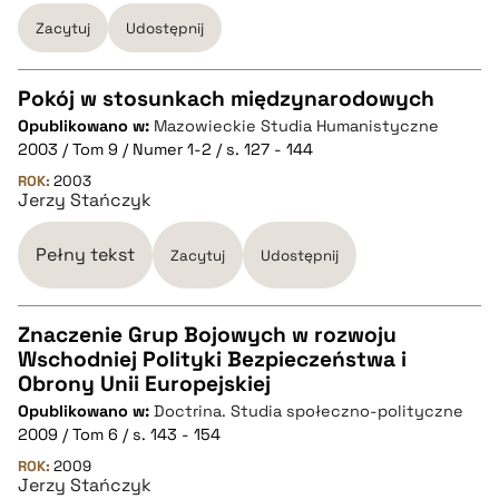
Zacytuj
Udostępnij
pobierz cytat
Pokój w stosunkach międzynarodowych
Opublikowano w:
Mazowieckie Studia Humanistyczne
CZYSTY TEKST
2003 / Tom 9 / Numer 1-2 / s. 127 - 144
ROK:
2003
Jerzy Stańczyk
pobierz cytat
Pełny tekst
Zacytuj
Udostępnij
BIBTEX
Znaczenie Grup Bojowych w rozwoju
pobierz cytat
Wschodniej Polityki Bezpieczeństwa i
CZYSTY TEKST
Obrony Unii Europejskiej
Opublikowano w:
Doctrina. Studia społeczno-polityczne
2009 / Tom 6 / s. 143 - 154
pobierz cytat
ROK:
2009
Jerzy Stańczyk