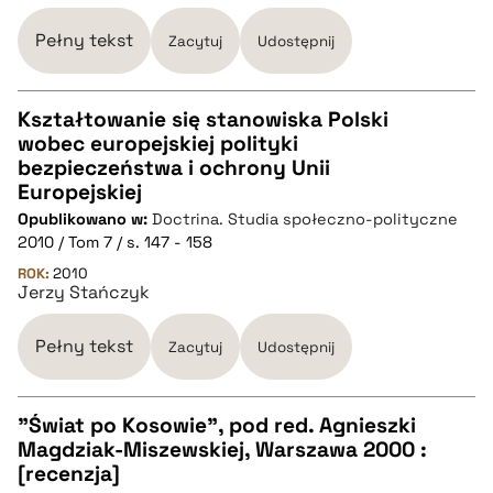
BIBTEX
Pełny tekst
Zacytuj
Udostępnij
pobierz cytat
Kształtowanie się stanowiska Polski
wobec europejskiej polityki
CZYSTY TEKST
bezpieczeństwa i ochrony Unii
Europejskiej
Opublikowano w:
Doctrina. Studia społeczno-polityczne
pobierz cytat
2010 / Tom 7 / s. 147 - 158
ROK:
2010
Jerzy Stańczyk
BIBTEX
Pełny tekst
Zacytuj
Udostępnij
pobierz cytat
"Świat po Kosowie", pod red. Agnieszki
Magdziak-Miszewskiej, Warszawa 2000 :
CZYSTY TEKST
[recenzja]