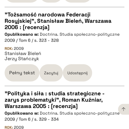
"Tożsamość narodowa Federacji
Rosyjskiej", Stanisław Bieleń, Warszawa
CZYSTY TEKST
2006 : [recenzja]
Opublikowano w:
Doctrina. Studia społeczno-polityczne
2009 / Tom 6 / s. 323 - 328
pobierz cytat
ROK:
2009
Stanisław Bieleń
Jerzy Stańczyk
BIBTEX
Pełny tekst
Zacytuj
Udostępnij
pobierz cytat
"Polityka i siła : studia strategiczne -
zarys problematyki", Roman Kuźniar,
CZYSTY TEKST
Warszawa 2005 : [recenzja]
Opublikowano w:
Doctrina. Studia społeczno-polityczne
2009 / Tom 6 / s. 329 - 334
pobierz cytat
ROK:
2009