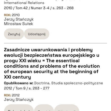
International Relations
pobierz cytat
2010 / Tom 42 / Numer 3-4 / s. 263 - 268
ROK:
2010
Jerzy Stańczyk
BIBTEX
Mirosław Sułek
Zacytuj
Udostępnij
pobierz cytat
Zasadnicze uwarunkowania i problemy
ewolucji bezpieczeństwa europejskiego u
CZYSTY TEKST
progu XXI wieku = The essentioal
conditions and problems of the evolution
of european security at the beginning of
pobierz cytat
XXI century
Opublikowano w:
Doctrina. Studia społeczno-polityczne
2012 / Tom 9 / s. 263 - 277
BIBTEX
ROK:
2012
Jerzy Stańczyk
pobierz cytat