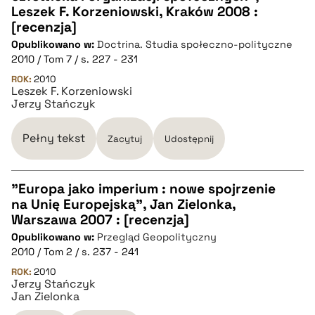
CZYSTY TEKST
Leszek F. Korzeniowski, Kraków 2008 :
[recenzja]
Opublikowano w:
Doctrina. Studia społeczno-polityczne
pobierz cytat
2010 / Tom 7 / s. 227 - 231
ROK:
2010
Leszek F. Korzeniowski
BIBTEX
Jerzy Stańczyk
pobierz cytat
Pełny tekst
Zacytuj
Udostępnij
"Europa jako imperium : nowe spojrzenie
na Unię Europejską", Jan Zielonka,
CZYSTY TEKST
Warszawa 2007 : [recenzja]
Opublikowano w:
Przegląd Geopolityczny
2010 / Tom 2 / s. 237 - 241
pobierz cytat
ROK:
2010
Jerzy Stańczyk
Jan Zielonka
BIBTEX