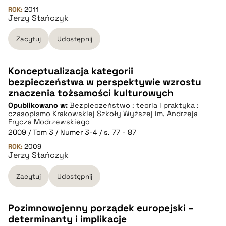
ROK:
2011
Jerzy Stańczyk
BIBTEX
Zacytuj
Udostępnij
pobierz cytat
Konceptualizacja kategorii
bezpieczeństwa w perspektywie wzrostu
CZYSTY TEKST
znaczenia tożsamości kulturowych
Opublikowano w:
Bezpieczeństwo : teoria i praktyka :
czasopismo Krakowskiej Szkoły Wyższej im. Andrzeja
pobierz cytat
Frycza Modrzewskiego
2009 / Tom 3 / Numer 3-4 / s. 77 - 87
ROK:
2009
BIBTEX
Jerzy Stańczyk
Zacytuj
Udostępnij
pobierz cytat
Pozimnowojenny porządek europejski –
determinanty i implikacje