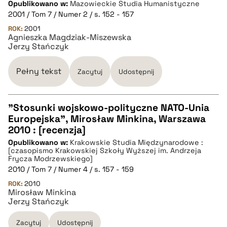
Opublikowano w:
Mazowieckie Studia Humanistyczne
2001 / Tom 7 / Numer 2 / s. 152 - 157
pobierz cytat
ROK:
2001
Agnieszka Magdziak-Miszewska
Jerzy Stańczyk
BIBTEX
Pełny tekst
Zacytuj
Udostępnij
pobierz cytat
"Stosunki wojskowo-polityczne NATO-Unia
Europejska", Mirosław Minkina, Warszawa
CZYSTY TEKST
2010 : [recenzja]
Opublikowano w:
Krakowskie Studia Międzynarodowe :
[czasopismo Krakowskiej Szkoły Wyższej im. Andrzeja
pobierz cytat
Frycza Modrzewskiego]
2010 / Tom 7 / Numer 4 / s. 157 - 159
ROK:
2010
BIBTEX
Mirosław Minkina
Jerzy Stańczyk
pobierz cytat
Zacytuj
Udostępnij