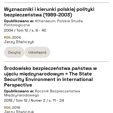
Wyznaczniki i kierunki polskiej polityki
bezpieczeństwa (1989-2003)
CZYSTY TEKST
Opublikowano w:
Athenaeum. Polskie Studia
Politologiczne
2004 / Tom 12 / s. 9 - 40
pobierz cytat
ROK:
2004
Jerzy Stańczyk
BIBTEX
Zacytuj
Udostępnij
pobierz cytat
Środowisko bezpieczeństwa państwa w
ujęciu międzynarodowym = The State
CZYSTY TEKST
Security Environment in International
Perspective
Opublikowano w:
Rocznik Bezpieczeństwa
pobierz cytat
Międzynarodowego
2018 / Tom 12 / Numer 2 / s. 11 - 24
ROK:
BIBTEX
2018
Jerzy Stańczyk