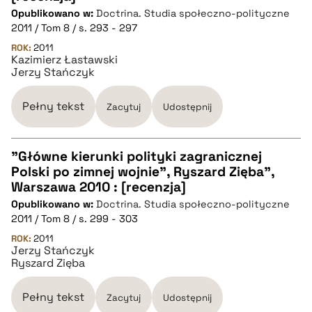
Opublikowano w:
Doctrina. Studia społeczno-polityczne
2011 / Tom 8 / s. 293 - 297
pobierz cytat
ROK:
2011
Kazimierz Łastawski
Jerzy Stańczyk
BIBTEX
Pełny tekst
Zacytuj
Udostępnij
pobierz cytat
"Główne kierunki polityki zagranicznej
Polski po zimnej wojnie", Ryszard Zięba",
CZYSTY TEKST
Warszawa 2010 : [recenzja]
Opublikowano w:
Doctrina. Studia społeczno-polityczne
2011 / Tom 8 / s. 299 - 303
pobierz cytat
ROK:
2011
Jerzy Stańczyk
Ryszard Zięba
BIBTEX
Pełny tekst
Zacytuj
Udostępnij
pobierz cytat