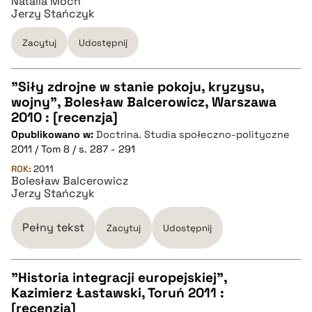
Natalia Moch
Jerzy Stańczyk
pobierz cytat
Zacytuj
Udostępnij
"Siły zdrojne w stanie pokoju, kryzysu,
wojny", Bolesław Balcerowicz, Warszawa
CZYSTY TEKST
2010 : [recenzja]
Opublikowano w:
Doctrina. Studia społeczno-polityczne
2011 / Tom 8 / s. 287 - 291
pobierz cytat
ROK:
2011
Bolesław Balcerowicz
Jerzy Stańczyk
BIBTEX
Pełny tekst
Zacytuj
Udostępnij
pobierz cytat
"Historia integracji europejskiej",
Kazimierz Łastawski, Toruń 2011 :
CZYSTY TEKST
[recenzja]