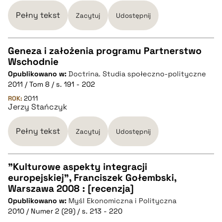
BIBTEX
Pełny tekst
Zacytuj
Udostępnij
pobierz cytat
Geneza i założenia programu Partnerstwo
Wschodnie
CZYSTY TEKST
Opublikowano w:
Doctrina. Studia społeczno-polityczne
2011 / Tom 8 / s. 191 - 202
pobierz cytat
ROK:
2011
Jerzy Stańczyk
BIBTEX
Pełny tekst
Zacytuj
Udostępnij
pobierz cytat
"Kulturowe aspekty integracji
europejskiej", Franciszek Gołembski,
CZYSTY TEKST
Warszawa 2008 : [recenzja]
Opublikowano w:
Myśl Ekonomiczna i Polityczna
2010 / Numer 2 (29) / s. 213 - 220
pobierz cytat