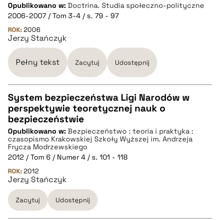
CZYSTY TEKST
Opublikowano w:
Doctrina. Studia społeczno-polityczne
2006-2007 / Tom 3-4 / s. 79 - 97
pobierz cytat
ROK:
2006
Jerzy Stańczyk
BIBTEX
Pełny tekst
Zacytuj
Udostępnij
pobierz cytat
System bezpieczeństwa Ligi Narodów w
perspektywie teoretycznej nauk o
CZYSTY TEKST
bezpieczeństwie
Opublikowano w:
Bezpieczeństwo : teoria i praktyka :
czasopismo Krakowskiej Szkoły Wyższej im. Andrzeja
pobierz cytat
Frycza Modrzewskiego
2012 / Tom 6 / Numer 4 / s. 101 - 118
ROK:
2012
BIBTEX
Jerzy Stańczyk
Zacytuj
Udostępnij
pobierz cytat