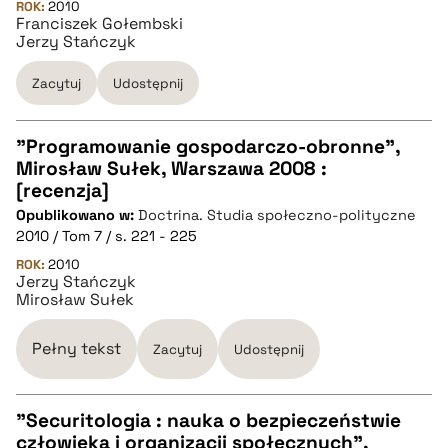
ROK:
2010
Franciszek Gołembski
Jerzy Stańczyk
BIBTEX
Zacytuj
Udostępnij
pobierz cytat
"Programowanie gospodarczo-obronne",
Mirosław Sułek, Warszawa 2008 :
CZYSTY TEKST
[recenzja]
Opublikowano w:
Doctrina. Studia społeczno-polityczne
2010 / Tom 7 / s. 221 - 225
pobierz cytat
ROK:
2010
Jerzy Stańczyk
Mirosław Sułek
BIBTEX
Pełny tekst
Zacytuj
Udostępnij
pobierz cytat
"Securitologia : nauka o bezpieczeństwie
człowieka i organizacji społecznych",