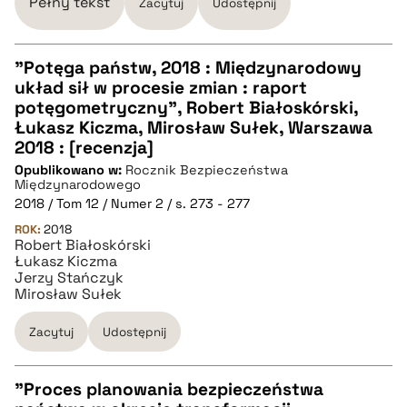
Pełny tekst
Zacytuj
Udostępnij
"Potęga państw, 2018 : Międzynarodowy
układ sił w procesie zmian : raport
CZYSTY TEKST
potęgometryczny", Robert Białoskórski,
Łukasz Kiczma, Mirosław Sułek, Warszawa
2018 : [recenzja]
pobierz cytat
Opublikowano w:
Rocznik Bezpieczeństwa
Międzynarodowego
2018 / Tom 12 / Numer 2 / s. 273 - 277
BIBTEX
ROK:
2018
Robert Białoskórski
Łukasz Kiczma
pobierz cytat
Jerzy Stańczyk
Mirosław Sułek
Zacytuj
Udostępnij
"Proces planowania bezpieczeństwa