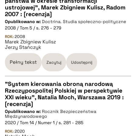
państwa w okresie transformacji
CZYSTY TEKST
ustrojowej", Marek Zbigniew Kulisz, Radom
2007 : [recenzja]
Opublikowano w:
Doctrina. Studia społeczno-polityczne
pobierz cytat
2008 / Tom 5 / s. 276 - 279
ROK:
2008
Marek Zbigniew Kulisz
BIBTEX
Jerzy Stańczyk
pobierz cytat
Pełny tekst
Zacytuj
Udostępnij
"System kierowania obroną narodową
Rzeczypospolitej Polskiej w perspektywie
CZYSTY TEKST
XXI wieku", Natalia Moch, Warszawa 2019 :
[recenzja]
Opublikowano w:
Rocznik Bezpieczeństwa
pobierz cytat
Międzynarodowego
2020 / Tom 14 / Numer 1 / s. 281 - 285
ROK:
BIBTEX
2020