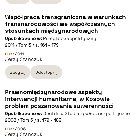
Współpraca transgraniczna w warunkach
transnarodowości we współczesnych
CZYSTY TEKST
stosunkach międzynarodowych
Opublikowano w:
Przegląd Geopolityczny
2011 / Tom 3 / s. 161 - 179
pobierz cytat
ROK:
2011
Jerzy Stańczyk
BIBTEX
Zacytuj
Udostępnij
pobierz cytat
Prawnomiędzynarodowe aspekty
interwencji humanitarnej w Kosowie i
CZYSTY TEKST
problem poszanowania suwerenności
Opublikowano w:
Doctrina. Studia społeczno-polityczne
2008 / Tom 5 / s. 179 - 189
pobierz cytat
ROK:
2008
Jerzy Stańczyk