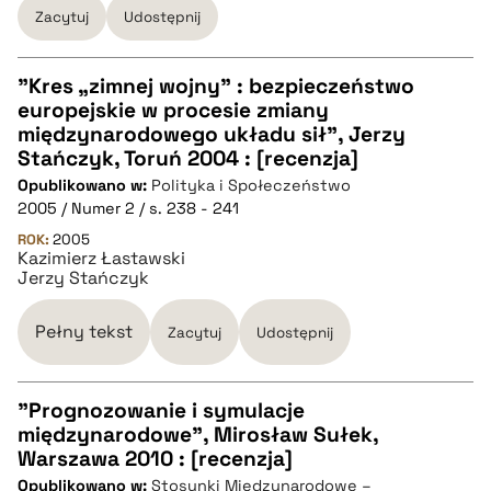
Zacytuj
Udostępnij
pobierz cytat
"Kres „zimnej wojny” : bezpieczeństwo
europejskie w procesie zmiany
CZYSTY TEKST
międzynarodowego układu sił", Jerzy
Stańczyk, Toruń 2004 : [recenzja]
Opublikowano w:
Polityka i Społeczeństwo
pobierz cytat
2005 / Numer 2 / s. 238 - 241
ROK:
2005
Kazimierz Łastawski
BIBTEX
Jerzy Stańczyk
pobierz cytat
Pełny tekst
Zacytuj
Udostępnij
"Prognozowanie i symulacje
międzynarodowe", Mirosław Sułek,
CZYSTY TEKST
Warszawa 2010 : [recenzja]
Opublikowano w:
Stosunki Międzynarodowe –