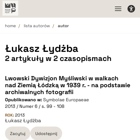
home
lista autorów
autor
Łukasz Łydżba
2 artykuły w 2 czasopismach
Lwowski Dywizjon Myśliwski w walkach
nad Ziemią Łódzką w 1939 r. - na podstawie
archiwalnych fotografii
Opublikowano w:
Symbolae Europaeae
2013 / Numer 6 / s. 99 - 108
ROK:
2013
Łukasz Łydżba
Zacytuj
Udostępnij