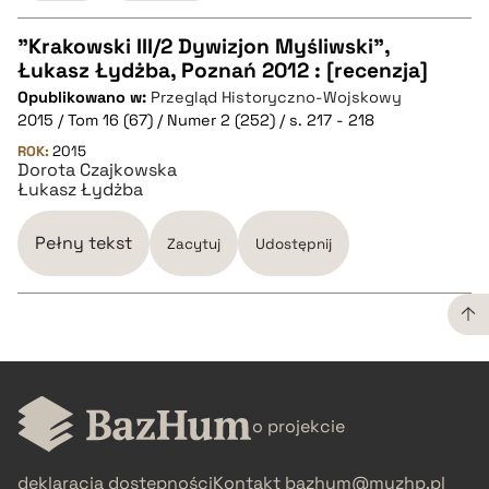
"Krakowski III/2 Dywizjon Myśliwski",
Łukasz Łydżba, Poznań 2012 : [recenzja]
CZYSTY TEKST
Opublikowano w:
Przegląd Historyczno-Wojskowy
2015 / Tom 16 (67) / Numer 2 (252) / s. 217 - 218
pobierz cytat
ROK:
2015
Dorota Czajkowska
Łukasz Łydżba
BIBTEX
Pełny tekst
Zacytuj
Udostępnij
pobierz cytat
CZYSTY TEKST
o projekcie
pobierz cytat
deklaracja dostępności
Kontakt
bazhum@muzhp.pl