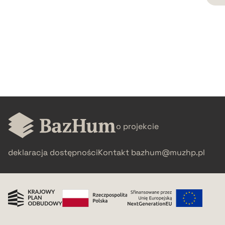
CZYSTY TEKST
pobierz cytat
BIBTEX
pobierz cytat
o projekcie
deklaracja dostępności
Kontakt
bazhum@muzhp.pl