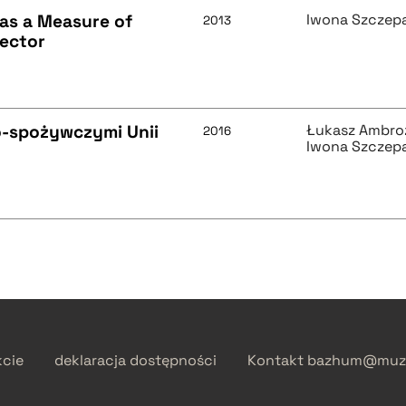
 as a Measure of
Iwona Szczep
2013
Sector
o-spożywczymi Unii
Łukasz Ambro
2016
Iwona Szczep
kcie
deklaracja dostępności
Kontakt
bazhum@muzh