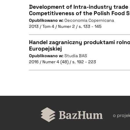
Development of Intra-industry trade
Competitiveness of the Polish Food 
Opublikowano w:
Oeconomia Copernicana
CZYSTY TEKST
2013 / Tom 4 / Numer 2 / s. 133 - 145
Handel zagraniczny produktami roln
Europejskiej
BIBTEX
Opublikowano w:
Studia BAS
CZYSTY TEKST
2016 / Numer 4 (48) / s. 192 - 223
BIBTEX
CZYSTY TEKST
o proje
BIBTEX