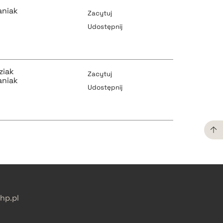
aniak
Zacytuj
Udostępnij
pobierz cytat
ziak
Zacytuj
aniak
Udostępnij
pobierz cytat
pobierz cytat
pobierz cytat
pobierz cytat
p.pl