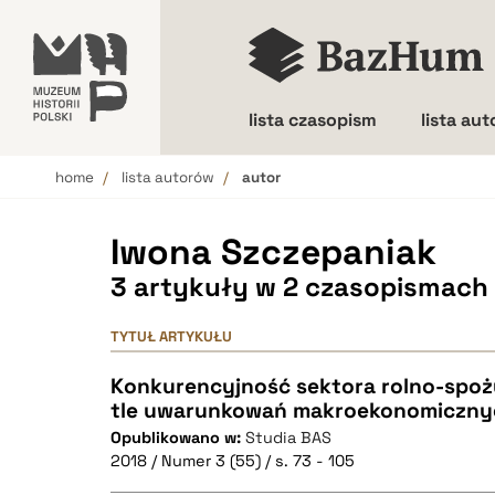
lista czasopism
lista au
home
lista autorów
autor
Wielkość liter
Iwona Szczepaniak
3 artykuły w 2 czasopismach
TYTUŁ ARTYKUŁU
Konkurencyjność sektora rolno-spo
tle uwarunkowań makroekonomiczny
Opublikowano w:
Studia BAS
2018 / Numer 3 (55) / s. 73 - 105