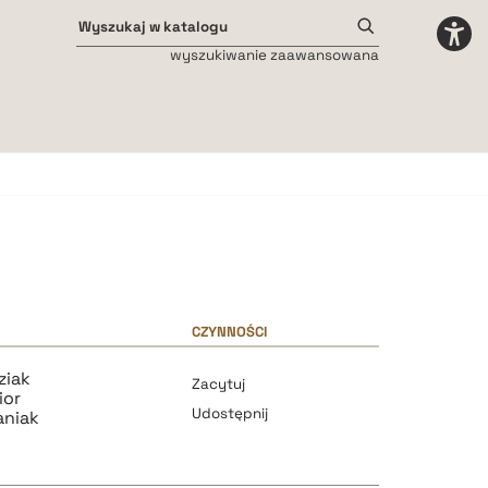
wyszukiwanie zaawansowana
Odstępy międzyliterowe
małe
średnie
duże
CZYNNOŚCI
ziak
Zacytuj
ior
Udostępnij
aniak