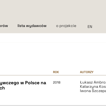
torów
lista wydawców
o projekcie
Interlinia
mała
średnia
duża
ROK
AUTORZY
żywczego w Polsce na
Łukasz Ambro
2018
Katarzyna Kos
ch
Iwona Szczep