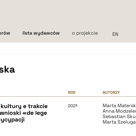
torów
lista wydawców
o projekcie
Interlinia
mała
średnia
duża
ska
ROK
AUTORZY
kultury e trakcie
Marta Maters
2021
Anna Modzele
 wnioski «de lege
Sebastian Sku
tycypacji
Marta Szelug