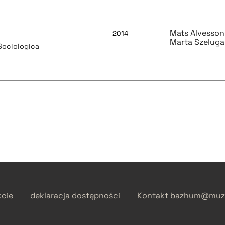
Mats Alvesson
2014
Marta Szelug
Sociologica
kcie
deklaracja dostępności
Kontakt
bazhum@muzh