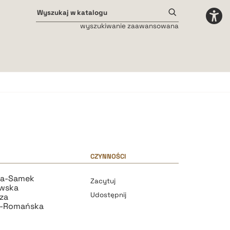
wyszukiwanie zaawansowana
Odstępy międzyliterowe
małe
średnie
duże
CZYNNOŚCI
ka-Samek
Zacytuj
wska
Udostępnij
za
a-Romańska