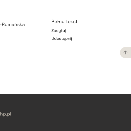
Pełny tekst
a-Romańska
Zacytuj
Udostępnij
pobierz cytat
pobierz cytat
pobierz cytat
p.pl
pobierz cytat