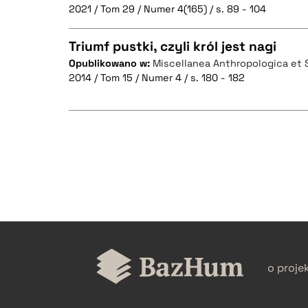
2021 / Tom 29 / Numer 4(165) / s. 89 - 104
Triumf pustki, czyli król jest nagi
Opublikowano w:
Miscellanea Anthropologica et 
2014 / Tom 15 / Numer 4 / s. 180 - 182
CZYSTY TEKST
BIBTEX
CZYSTY TEKST
BIBTEX
o proje