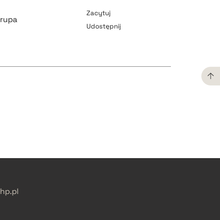
Zacytuj
orupa
Udostępnij
pobierz cytat
pobierz cytat
pobierz cytat
pobierz cytat
p.pl