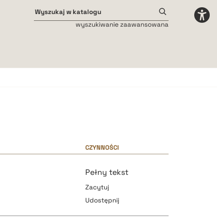
wyszukiwanie zaawansowana
Odstępy międzyliterowe
małe
średnie
duże
CZYNNOŚCI
Pełny tekst
Zacytuj
Udostępnij