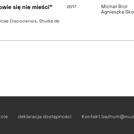
wie się nie mieści"
Michał Brol
2017
Agnieszka Sk
icae Cracoviensis. Studia de
kcie
deklaracja dostępności
Kontakt
bazhum@muzh