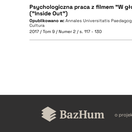
Psychologiczna praca z filmem "W gło
("Inside Out")
Opublikowano w:
Annales Universitatis Paedagog
CZYSTY TEKST
Cultura
2017 / Tom 9 / Numer 2 / s. 117 - 130
BIBTEX
CZYSTY TEKST
BIBTEX
o proje