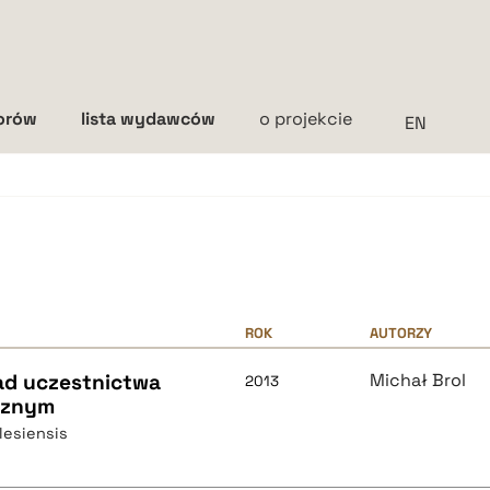
torów
lista wydawców
o projekcie
Interlinia
mała
średnia
duża
ROK
AUTORZY
ad uczestnictwa
Michał Brol
2013
cznym
ilesiensis