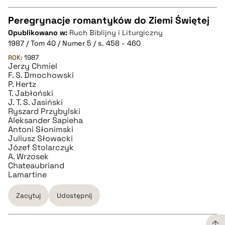
pobierz cytat
Peregrynacje romantyków do Ziemi Świętej
Opublikowano w:
Ruch Biblijny i Liturgiczny
CZYSTY TEKST
1987 / Tom 40 / Numer 5 / s. 458 - 460
ROK:
1987
Jerzy Chmiel
pobierz cytat
F. S. Dmochowski
P. Hertz
T. Jabłoński
BIBTEX
J. T. S. Jasiński
Ryszard Przybylski
Aleksander Sapieha
pobierz cytat
Antoni Słonimski
Juliusz Słowacki
Józef Stolarczyk
A. Wrzosek
Chateaubriand
Lamartine
Zacytuj
Udostępnij