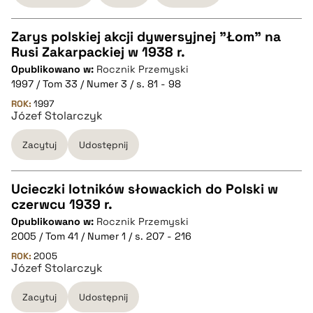
Zarys polskiej akcji dywersyjnej "Łom" na
Rusi Zakarpackiej w 1938 r.
CZYSTY TEKST
Opublikowano w:
Rocznik Przemyski
1997 / Tom 33 / Numer 3 / s. 81 - 98
pobierz cytat
ROK:
1997
Józef Stolarczyk
Zacytuj
Udostępnij
BIBTEX
pobierz cytat
Ucieczki lotników słowackich do Polski w
czerwcu 1939 r.
CZYSTY TEKST
Opublikowano w:
Rocznik Przemyski
2005 / Tom 41 / Numer 1 / s. 207 - 216
pobierz cytat
ROK:
2005
Józef Stolarczyk
Zacytuj
Udostępnij
BIBTEX