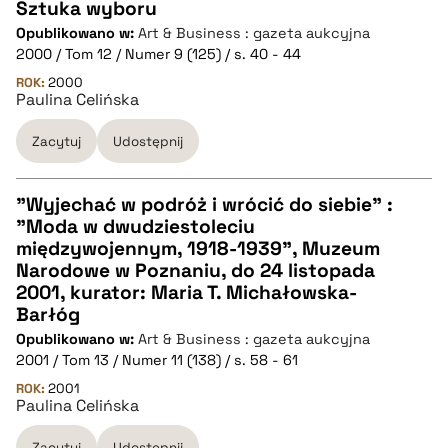
Sztuka wyboru
pobierz cytat
Opublikowano w:
Art & Business : gazeta aukcyjna
CZYSTY TEKST
2000 / Tom 12 / Numer 9 (125) / s. 40 - 44
ROK:
2000
Paulina Celińska
pobierz cytat
Zacytuj
Udostępnij
BIBTEX
"Wyjechać w podróż i wrócić do siebie" :
pobierz cytat
"Moda w dwudziestoleciu
CZYSTY TEKST
międzywojennym, 1918-1939", Muzeum
Narodowe w Poznaniu, do 24 listopada
2001, kurator: Maria T. Michałowska-
pobierz cytat
Barłóg
Opublikowano w:
Art & Business : gazeta aukcyjna
2001 / Tom 13 / Numer 11 (138) / s. 58 - 61
BIBTEX
ROK:
2001
Paulina Celińska
pobierz cytat
Zacytuj
Udostępnij