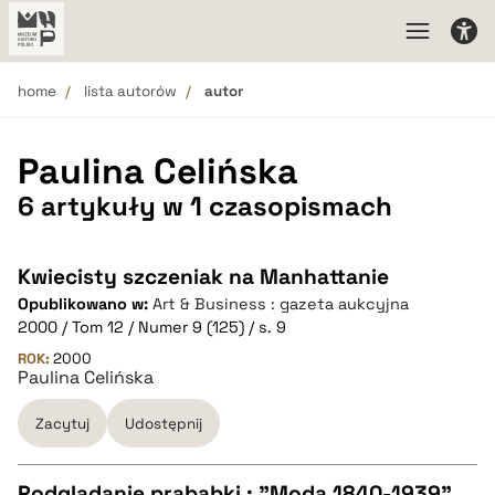
home
lista autorów
autor
Paulina Celińska
6 artykuły w 1 czasopismach
Kwiecisty szczeniak na Manhattanie
Opublikowano w:
Art & Business : gazeta aukcyjna
2000 / Tom 12 / Numer 9 (125) / s. 9
ROK:
2000
Paulina Celińska
Zacytuj
Udostępnij
Podglądanie prababki : "Moda 1840-1939",