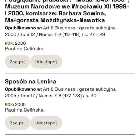
Muzeum Narodowe we Wrocławiu XII 1999-
CZYSTY TEKST
I 2000, komisarze: Barbara Sowina,
Małgorzata Możdżyńska-Nawotka
Opublikowano w:
Art & Business : gazeta aukcyjna
pobierz cytat
2000 / Tom 12 / Numer 1-2 (117-118) / s. 27 - 29
ROK:
2000
Paulina Celińska
BIBTEX
Zacytuj
Udostępnij
pobierz cytat
Sposób na Lenina
Opublikowano w:
Art & Business : gazeta aukcyjna
CZYSTY TEKST
2005 / Tom 17 / Numer 7-8 (177-178) / s. 30
ROK:
2005
Paulina Celińska
pobierz cytat
Zacytuj
Udostępnij
BIBTEX