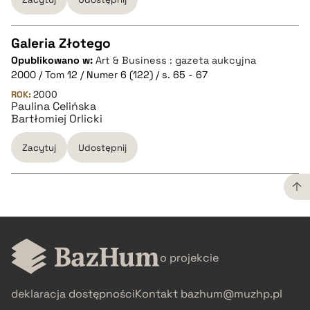
Galeria Złotego
Opublikowano w:
Art & Business : gazeta aukcyjna
CZYSTY TEKST
2000 / Tom 12 / Numer 6 (122) / s. 65 - 67
ROK:
2000
Paulina Celińska
pobierz cytat
Bartłomiej Orlicki
Zacytuj
Udostępnij
BIBTEX
pobierz cytat
CZYSTY TEKST
o projekcie
pobierz cytat
deklaracja dostępności
Kontakt
bazhum@muzhp.pl
BIBTEX