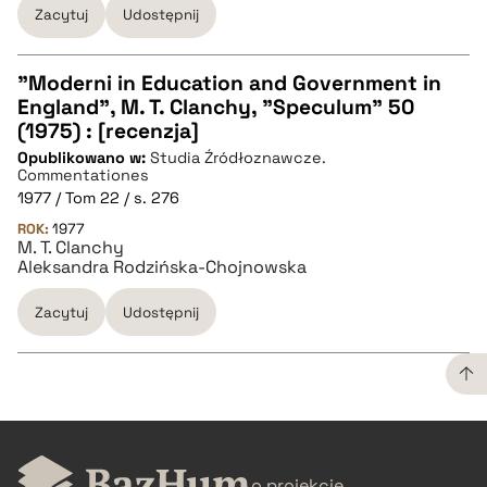
Zacytuj
Udostępnij
"Moderni in Education and Government in
England", M. T. Clanchy, "Speculum" 50
CZYSTY TEKST
(1975) : [recenzja]
Opublikowano w:
Studia Źródłoznawcze.
Commentationes
pobierz cytat
1977 / Tom 22 / s. 276
ROK:
1977
M. T. Clanchy
BIBTEX
Aleksandra Rodzińska-Chojnowska
Zacytuj
Udostępnij
pobierz cytat
CZYSTY TEKST
o projekcie
pobierz cytat