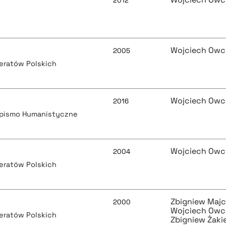
2012
Wojciech Owc
2005
teratów Polskich
Wojciech Owc
2016
opismo Humanistyczne
Wojciech Owc
2004
teratów Polskich
Zbigniew Maj
2000
Wojciech Owc
teratów Polskich
Zbigniew Żaki