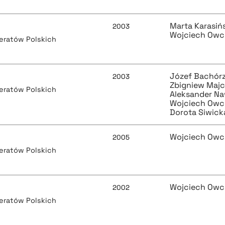
Marta Karasiń
2003
Wojciech Owc
teratów Polskich
Józef Bachór
2003
Zbigniew Maj
teratów Polskich
Aleksander Na
Wojciech Owc
Dorota Siwick
Wojciech Owc
2005
teratów Polskich
Wojciech Owc
2002
teratów Polskich