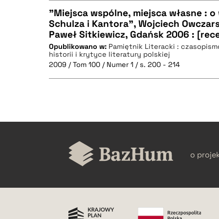
"Miejsca wspólne, miejsca własne : o
Schulza i Kantora", Wojciech Owczars
Paweł Sitkiewicz, Gdańsk 2006 : [rec
CZYSTY TEKST
BIBTEX
Opublikowano w:
Pamiętnik Literacki : czasopis
historii i krytyce literatury polskiej
2009 / Tom 100 / Numer 1 / s. 200 - 214
BIBTEX
CZYSTY TEKST
o proje
BIBTEX