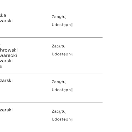
pobierz cytat
ska
pobierz cytat
Zacytuj
zarski
Udostępnij
pobierz cytat
z
pobierz cytat
Zacytuj
chrowski
Udostępnij
warecki
zarski
a
pobierz cytat
pobierz cytat
zarski
Zacytuj
Udostępnij
pobierz cytat
pobierz cytat
zarski
Zacytuj
Udostępnij