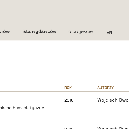
torów
lista wydawców
o projekcie
Interlinia
mała
średnia
duża
h
ROK
AUTORZY
Wojciech Owc
2016
opismo Humanistyczne
Wojciech Owc