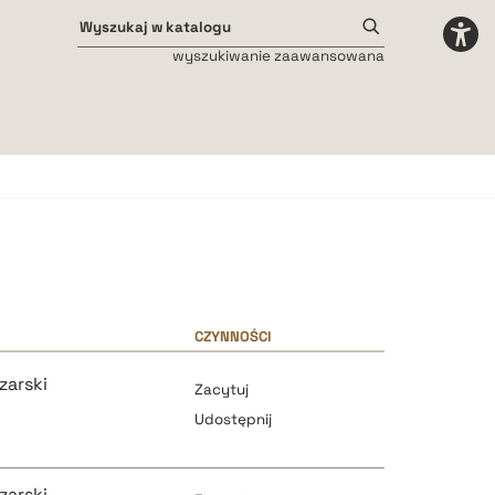
wyszukiwanie zaawansowana
Odstępy międzyliterowe
małe
średnie
duże
CZYNNOŚCI
zarski
Zacytuj
Udostępnij
zarski