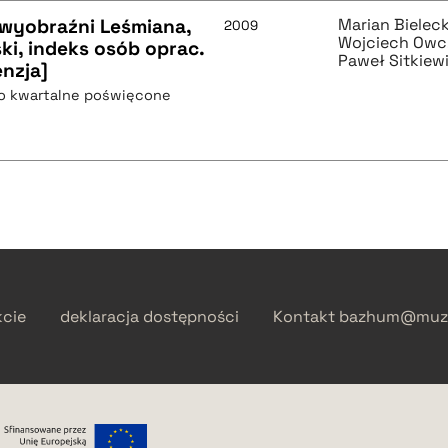
 wyobraźni Leśmiana,
Marian Bieleck
2009
Wojciech Owc
ki, indeks osób oprac.
Paweł Sitkiew
enzja]
mo kwartalne poświęcone
kcie
deklaracja dostępności
Kontakt
bazhum@muzh