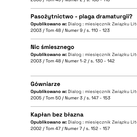
CZYSTY TEKST
BIBTEX
Pasożytnictwo - plaga dramaturgii?
Opublikowano w:
Dialog : miesięcznik Związku Li
2003 / Tom 48 / Numer 9 / s. 110 - 123
CZYSTY TEKST
BIBTEX
Nic śmiesznego
Opublikowano w:
Dialog : miesięcznik Związku Li
2003 / Tom 48 / Numer 1-2 / s. 130 - 142
CZYSTY TEKST
BIBTEX
Gówniarze
Opublikowano w:
Dialog : miesięcznik Związku Li
BIBTEX
2005 / Tom 50 / Numer 3 / s. 147 - 153
CZYSTY TEKST
Kapłan bez błazna
Opublikowano w:
Dialog : miesięcznik Związku Li
2002 / Tom 47 / Numer 7 / s. 152 - 157
CZYSTY TEKST
BIBTEX