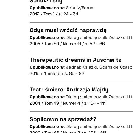
Schulz i sny
Opublikowano w:
Schulz/Forum
2012 / Tom 1 / s. 24 - 34
CZYSTY TEKST
Odys musi wrócić naprawdę
Opublikowano w:
Dialog : miesięcznik Związku Li
2005 / Tom 50 / Numer 11 / s. 52 - 66
CZYSTY TEKST
BIBTEX
Therapeutic dreams in Auschwitz
Opublikowano w:
Jednak Książki. Gdańskie Czas
2016 / Numer 6 / s. 85 - 92
CZYSTY TEKST
BIBTEX
Teatr śmierci Andrzeja Wajdy
Opublikowano w:
Dialog : miesięcznik Związku Li
2004 / Tom 49 / Numer 4 / s. 104 - 111
CZYSTY TEKST
BIBTEX
Soplicowo na sprzedaż?
Opublikowano w:
Dialog : miesięcznik Związku Li
2000 / Tom 45 / Numer 2 / s. 108 - 118