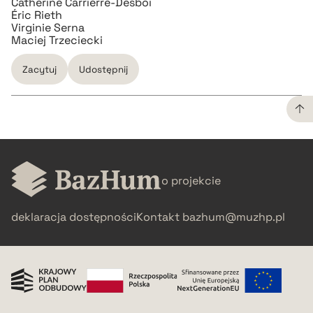
Catherine Carrierre-Desboi
Éric Rieth
Virginie Serna
Maciej Trzeciecki
Zacytuj
Udostępnij
CZYSTY TEKST
o projekcie
pobierz cytat
deklaracja dostępności
Kontakt
bazhum@muzhp.pl
BIBTEX
pobierz cytat