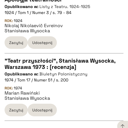
Opublikowano w:
Listy z Teatru. 1924-1925
CZYSTY TEKST
1924 / Tom 1 / Numer 3 / s. 79 - 84
ROK:
1924
Nikolaj Nikolaevič Evreinov
pobierz cytat
Stanisława Wysocka
Zacytuj
Udostępnij
BIBTEX
"Teatr przyszłości", Stanisława Wysocka,
pobierz cytat
Warszawa 1973 : [recenzja]
CZYSTY TEKST
Opublikowano w:
Biuletyn Polonistyczny
1974 / Tom 17 / Numer 51 / s. 200
pobierz cytat
ROK:
1974
Marian Rawiński
Stanisława Wysocka
BIBTEX
Zacytuj
Udostępnij
pobierz cytat