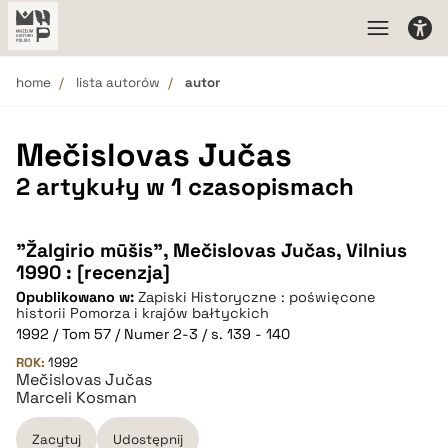
home
lista autorów
autor
Mečislovas Jučas
2 artykuły w 1 czasopismach
"Žalgirio mūšis", Mečislovas Jučas, Vilnius
1990 : [recenzja]
Opublikowano w:
Zapiski Historyczne : poświęcone
historii Pomorza i krajów bałtyckich
1992 / Tom 57 / Numer 2-3 / s. 139 - 140
ROK:
1992
Mečislovas Jučas
Marceli Kosman
Zacytuj
Udostępnij