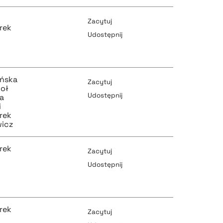
Zacytuj
rek
Udostępnij
pobierz cytat
ońska
Zacytuj
ioł
Udostępnij
a
i
rek
pobierz cytat
wicz
pobierz cytat
rek
Zacytuj
Udostępnij
pobierz cytat
pobierz cytat
rek
Zacytuj