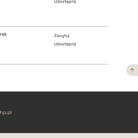
Udostępnij
pobierz cytat
pobierz cytat
rek
Zacytuj
Udostępnij
pobierz cytat
pobierz cytat
pobierz cytat
pobierz cytat
p.pl
pobierz cytat