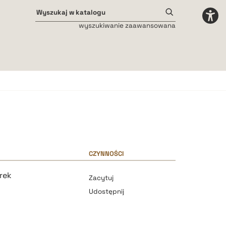
wyszukiwanie zaawansowana
Odstępy międzyliterowe
małe
średnie
duże
CZYNNOŚCI
rek
Zacytuj
Udostępnij