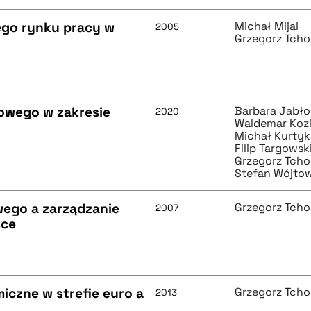
ego rynku pracy w
Michał Mijal
2005
Grzegorz Tcho
owego w zakresie
Barbara Jabł
2020
Waldemar Koz
Michał Kurtyk
Filip Targowsk
Grzegorz Tcho
Stefan Wójto
ego a zarządzanie
Grzegorz Tcho
2007
sce
iczne w strefie euro a
Grzegorz Tcho
2013