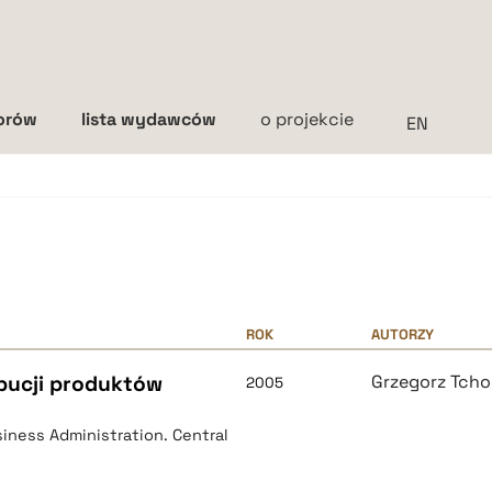
torów
lista wydawców
o projekcie
Interlinia
mała
średnia
duża
ROK
AUTORZY
bucji produktów
Grzegorz Tcho
2005
ness Administration. Central