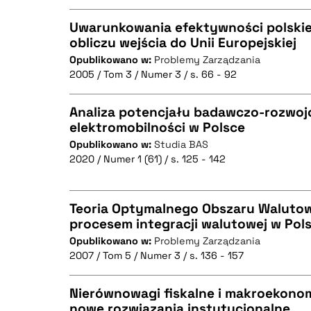
Uwarunkowania efektywności polski
obliczu wejścia do Unii Europejskiej
Opublikowano w:
Problemy Zarządzania
CZYSTY TEKST
2005 / Tom 3 / Numer 3 / s. 66 - 92
Analiza potencjału badawczo-rozwoj
elektromobilności w Polsce
BIBTEX
Opublikowano w:
Studia BAS
CZYSTY TEKST
2020 / Numer 1 (61) / s. 125 - 142
Teoria Optymalnego Obszaru Walutow
procesem integracji walutowej w Pol
BIBTEX
Opublikowano w:
Problemy Zarządzania
CZYSTY TEKST
2007 / Tom 5 / Numer 3 / s. 136 - 157
Nierównowagi fiskalne i makroekonom
nowe rozwiązania instytucjonalne