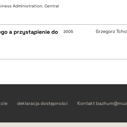
ness Administration. Central
ego a przystąpienie do
Grzegorz Tcho
2005
kcie
deklaracja dostępności
Kontakt
bazhum@muzh