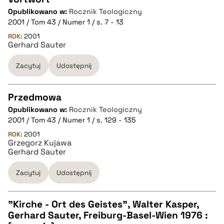
Opublikowano w:
Rocznik Teologiczny
CZYSTY TEKST
2001 / Tom 43 / Numer 1 / s. 7 - 13
ROK:
2001
Gerhard Sauter
pobierz cytat
Zacytuj
Udostępnij
BIBTEX
Przedmowa
pobierz cytat
Opublikowano w:
Rocznik Teologiczny
CZYSTY TEKST
2001 / Tom 43 / Numer 1 / s. 129 - 135
ROK:
2001
Grzegorz Kujawa
pobierz cytat
Gerhard Sauter
Zacytuj
Udostępnij
BIBTEX
"Kirche - Ort des Geistes", Walter Kasper,
pobierz cytat
Gerhard Sauter, Freiburg-Basel-Wien 1976 :