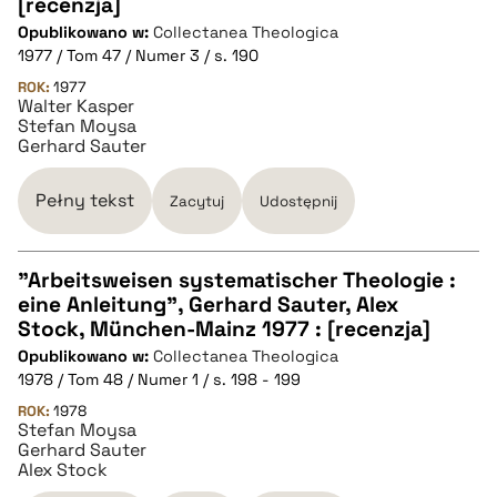
CZYSTY TEKST
[recenzja]
Opublikowano w:
Collectanea Theologica
1977 / Tom 47 / Numer 3 / s. 190
pobierz cytat
ROK:
1977
Walter Kasper
Stefan Moysa
BIBTEX
Gerhard Sauter
pobierz cytat
Pełny tekst
Zacytuj
Udostępnij
"Arbeitsweisen systematischer Theologie :
eine Anleitung", Gerhard Sauter, Alex
CZYSTY TEKST
Stock, München-Mainz 1977 : [recenzja]
Opublikowano w:
Collectanea Theologica
1978 / Tom 48 / Numer 1 / s. 198 - 199
pobierz cytat
ROK:
1978
Stefan Moysa
Gerhard Sauter
BIBTEX
Alex Stock