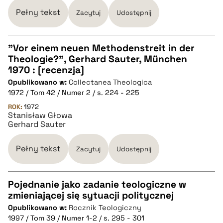
pobierz cytat
Pełny tekst
Zacytuj
Udostępnij
"Vor einem neuen Methodenstreit in der
Theologie?", Gerhard Sauter, München
CZYSTY TEKST
1970 : [recenzja]
Opublikowano w:
Collectanea Theologica
1972 / Tom 42 / Numer 2 / s. 224 - 225
pobierz cytat
ROK:
1972
Stanisław Głowa
Gerhard Sauter
BIBTEX
Pełny tekst
Zacytuj
Udostępnij
pobierz cytat
Pojednanie jako zadanie teologiczne w
zmieniającej się sytuacji politycznej
CZYSTY TEKST
Opublikowano w:
Rocznik Teologiczny
1997 / Tom 39 / Numer 1-2 / s. 295 - 301