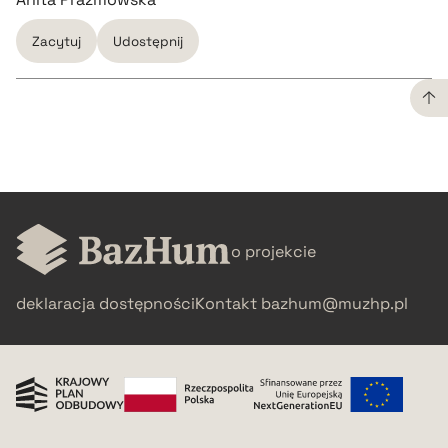
Zacytuj
Udostępnij
CZYSTY TEKST
pobierz cytat
o projekcie
BIBTEX
deklaracja dostępności
Kontakt
bazhum@muzhp.pl
pobierz cytat