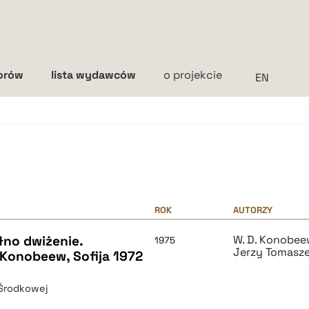
torów
lista wydawców
o projekcie
Interlinia
mała
średnia
duża
ROK
AUTORZY
no dwiżenie.
W. D. Konobe
1975
Jerzy Tomasz
. Konobeew, Sofija 1972
 Środkowej