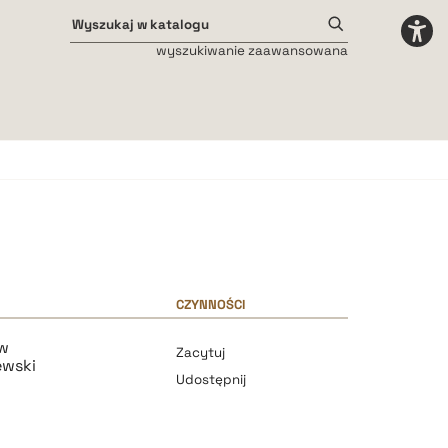
wyszukiwanie zaawansowana
Odstępy międzyliterowe
małe
średnie
duże
CZYNNOŚCI
ew
Zacytuj
ewski
Udostępnij