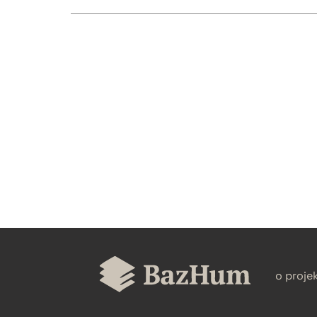
CZYSTY TEKST
BIBTEX
o proje