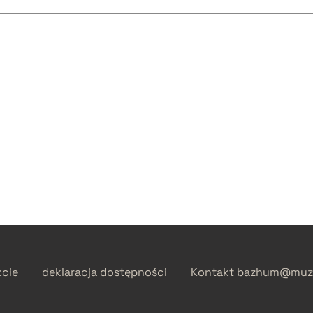
kcie
deklaracja dostępności
Kontakt
bazhum@muzh