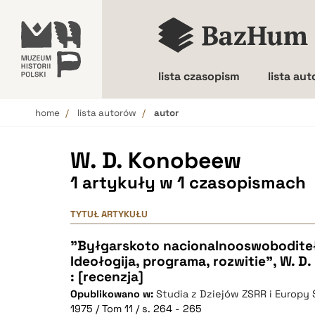
lista czasopism
lista au
home
lista autorów
autor
Wielkość liter
W. D. Konobeew
1 artykuły w 1 czasopismach
TYTUŁ ARTYKUŁU
"Byłgarskoto nacionalnooswoboditeł
Ideołogija, programa, rozwitie", W. D
: [recenzja]
Opublikowano w:
Studia z Dziejów ZSRR i Europy
1975 / Tom 11 / s. 264 - 265