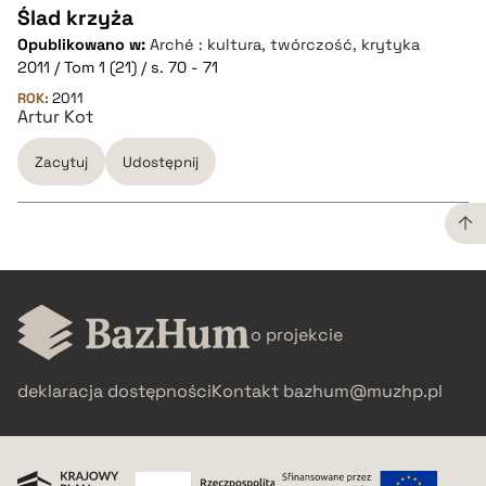
Ślad krzyża
Opublikowano w:
Arché : kultura, twórczość, krytyka
CZYSTY TEKST
2011 / Tom 1 (21) / s. 70 - 71
ROK:
2011
Artur Kot
pobierz cytat
Zacytuj
Udostępnij
BIBTEX
pobierz cytat
CZYSTY TEKST
o projekcie
pobierz cytat
deklaracja dostępności
Kontakt
bazhum@muzhp.pl
BIBTEX
pobierz cytat