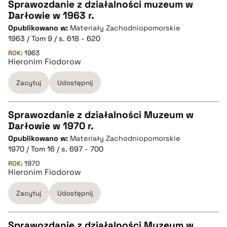
pobierz cytat
Sprawozdanie z działalności muzeum w
Darłowie w 1963 r.
CZYSTY TEKST
Opublikowano w:
Materiały Zachodniopomorskie
1963 / Tom 9 / s. 618 - 620
pobierz cytat
ROK:
1963
Hieronim Fiodorow
Zacytuj
Udostępnij
BIBTEX
pobierz cytat
Sprawozdanie z działalności Muzeum w
Darłowie w 1970 r.
CZYSTY TEKST
Opublikowano w:
Materiały Zachodniopomorskie
1970 / Tom 16 / s. 697 - 700
pobierz cytat
ROK:
1970
Hieronim Fiodorow
Zacytuj
Udostępnij
BIBTEX
pobierz cytat
Sprawozdanie z działalności Muzeum w