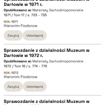
Darłowie w 1971 r.
CZYSTY TEKST
Opublikowano w:
Materiały Zachodniopomorskie
1971 / Tom 17 / s. 733 - 735
pobierz cytat
ROK:
1971
Hieronim Fiodorow
Zacytuj
Udostępnij
BIBTEX
pobierz cytat
Sprawozdanie z działalności Muzeum w
Darłowie w 1972 r.
CZYSTY TEKST
Opublikowano w:
Materiały Zachodniopomorskie
1972 / Tom 18 / s. 774 - 776
pobierz cytat
ROK:
1972
Hieronim Fiodorow
Zacytuj
Udostępnij
BIBTEX
pobierz cytat
Sprawozdanie z działalności Muzeum w