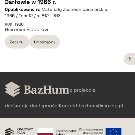
Darłowie w 1966 r.
CZYSTY TEKST
Opublikowano w:
Materiały Zachodniopomorskie
1966 / Tom 12 / s. 812 - 813
pobierz cytat
ROK:
1966
Hieronim Fiodorow
Zacytuj
Udostępnij
BIBTEX
pobierz cytat
CZYSTY TEKST
o projekcie
pobierz cytat
deklaracja dostępności
Kontakt
bazhum@muzhp.pl
BIBTEX
pobierz cytat