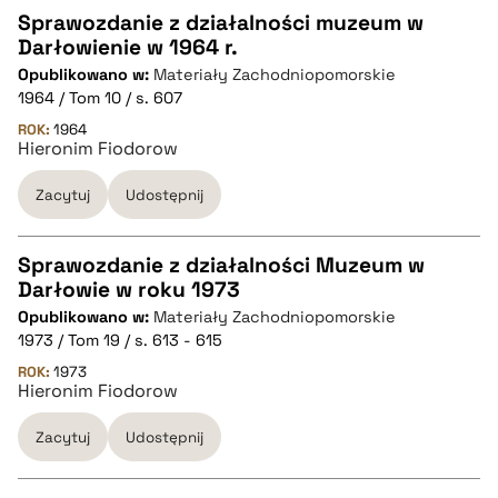
Sprawozdanie z działalności muzeum w
Darłowienie w 1964 r.
CZYSTY TEKST
Opublikowano w:
Materiały Zachodniopomorskie
1964 / Tom 10 / s. 607
pobierz cytat
ROK:
1964
Hieronim Fiodorow
Zacytuj
Udostępnij
BIBTEX
pobierz cytat
Sprawozdanie z działalności Muzeum w
Darłowie w roku 1973
CZYSTY TEKST
Opublikowano w:
Materiały Zachodniopomorskie
1973 / Tom 19 / s. 613 - 615
pobierz cytat
ROK:
1973
Hieronim Fiodorow
Zacytuj
Udostępnij
BIBTEX