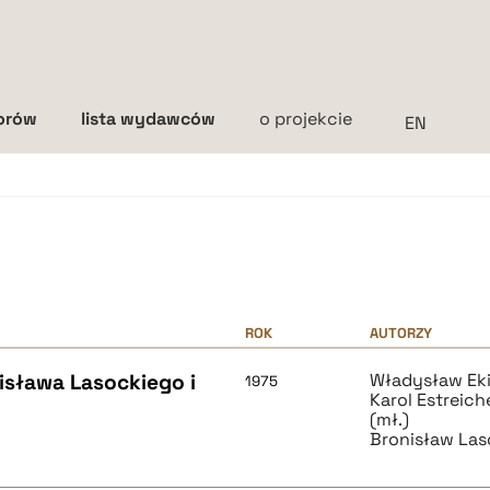
torów
lista wydawców
o projekcie
Interlinia
mała
średnia
duża
ROK
AUTORZY
sława Lasockiego i
Władysław Eki
1975
Karol Estreich
(mł.)
Bronisław Las