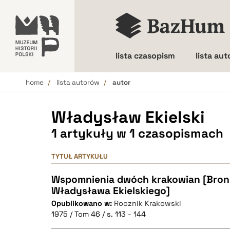
lista czasopism
lista au
home
lista autorów
autor
Wielkość liter
Władysław Ekielski
1 artykuły w 1 czasopismach
TYTUŁ ARTYKUŁU
Wspomnienia dwóch krakowian [Broni
Władysława Ekielskiego]
Opublikowano w:
Rocznik Krakowski
1975 / Tom 46 / s. 113 - 144