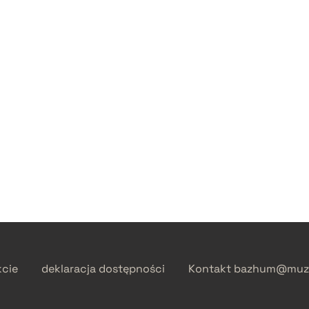
kcie
deklaracja dostępności
Kontakt
bazhum@muzh