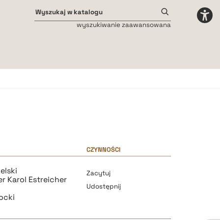
wyszukiwanie zaawansowana
Odstępy międzyliterowe
małe
średnie
duże
CZYNNOŚCI
elski
Zacytuj
er Karol Estreicher
Udostępnij
ocki