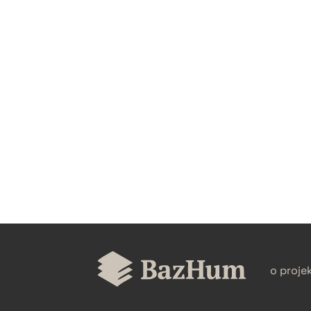
CZYSTY TEKST
BIBTEX
o proje