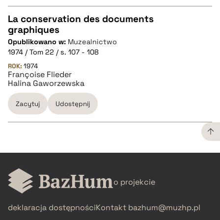
La conservation des documents
graphiques
CZYSTY TEKST
Opublikowano w:
Muzealnictwo
1974 / Tom 22 / s. 107 - 108
pobierz cytat
ROK:
1974
Françoise Flieder
Halina Gaworzewska
BIBTEX
Zacytuj
Udostępnij
pobierz cytat
CZYSTY TEKST
o projekcie
pobierz cytat
deklaracja dostępności
Kontakt
bazhum@muzhp.pl
BIBTEX