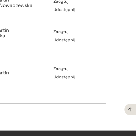
Zacytuj
-Nowaczewska
Udostępnij
pobierz cytat
rtin
Zacytuj
ika
Udostępnij
pobierz cytat
pobierz cytat
a
Zacytuj
rtin
Udostępnij
pobierz cytat
pobierz cytat
pobierz cytat