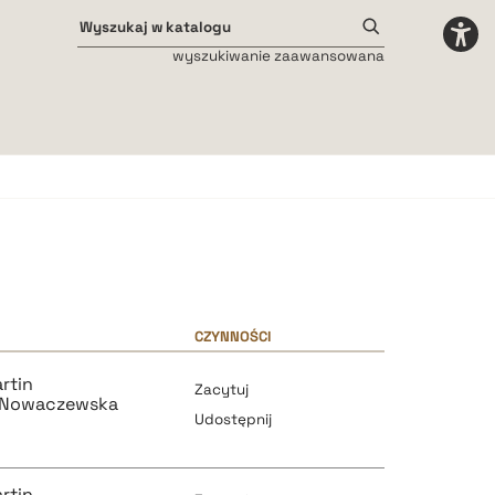
wyszukiwanie zaawansowana
Odstępy międzyliterowe
małe
średnie
duże
CZYNNOŚCI
rtin
Zacytuj
-Nowaczewska
Udostępnij
rtin