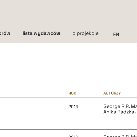
torów
lista wydawców
o projekcie
Interlinia
mała
średnia
duża
ROK
AUTORZY
George R.R. Ma
2014
Anika Radzka
George R.R. Ma