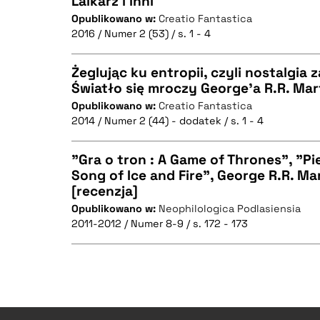
Lalkarz i inni
Opublikowano w:
Creatio Fantastica
2016 / Numer 2 (53) / s. 1 - 4
CZYSTY TEKST
Żeglując ku entropii, czyli nostalgia
Światło się mroczy George’a R.R. Mar
Opublikowano w:
Creatio Fantastica
CZYSTY TEKST
BIBTEX
2014 / Numer 2 (44) - dodatek / s. 1 - 4
"Gra o tron : A Game of Thrones", "Pie
Song of Ice and Fire", George R.R. Ma
BIBTEX
[recenzja]
CZYSTY TEKST
Opublikowano w:
Neophilologica Podlasiensia
2011-2012 / Numer 8-9 / s. 172 - 173
BIBTEX
CZYSTY TEKST