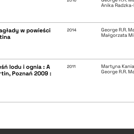
2016
Anika Radzka
 zagłady w powieści
George R.R. Ma
2014
Małgorzata M
tina
śń lodu i ognia : A
Martyna Kani
2011
George R.R. Ma
rtin, Poznań 2009 :