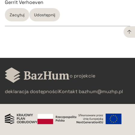
Gerrit Verhoeven
Zacytuj
Udostępnij
CZYSTY TEKST
pobierz cytat
o projekcie
BIBTEX
deklaracja dostępności
Kontakt
bazhum@muzhp.pl
pobierz cytat