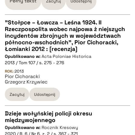
Pełny tekst
Zacytuj
Udostępnij
"Stołpce – Łowcza – Leśna 1924. II
Rzeczpospolita wobec najpowa ż niejszych
CZYSTY TEKST
incydentów zbrojnych w województwach
północno-wschodnich", Pior Cichoracki,
Łomianki 2012 : [recenzja]
pobierz cytat
Opublikowano w:
Acta Poloniae Historica
2013 / Tom 107 / s. 275 - 276
BIBTEX
ROK:
2013
Pior Cichoracki
Grzegorz Krzywiec
pobierz cytat
Zacytuj
Udostępnij
Dzieje wołyńskiej policji okresu
międzywojennego
CZYSTY TEKST
Opublikowano w:
Rocznik Kresowy
2020 / R. 6 / Nr 6, z. 2 / s. 367 - 371