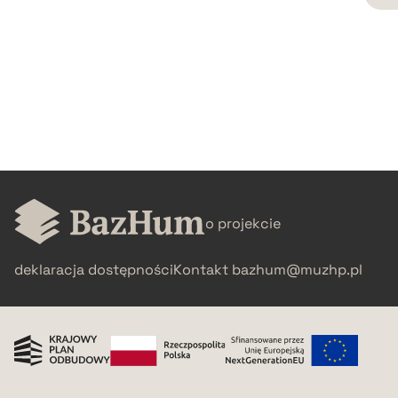
CZYSTY TEKST
pobierz cytat
BIBTEX
pobierz cytat
o projekcie
deklaracja dostępności
Kontakt
bazhum@muzhp.pl