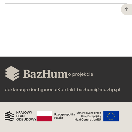
CZYSTY TEKST
pobierz cytat
BIBTEX
o projekcie
pobierz cytat
deklaracja dostępności
Kontakt
bazhum@muzhp.pl