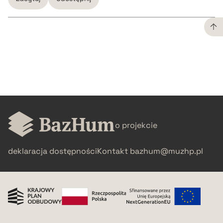
CZYSTY TEKST
pobierz cytat
BIBTEX
o projekcie
pobierz cytat
deklaracja dostępności
Kontakt
bazhum@muzhp.pl