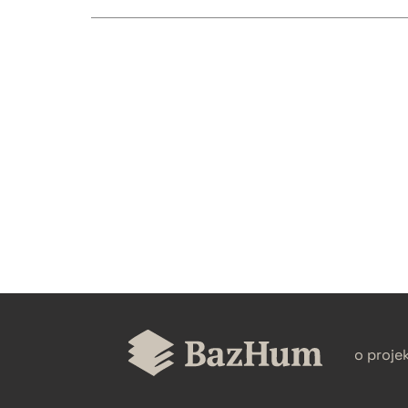
CZYSTY TEKST
BIBTEX
o proje