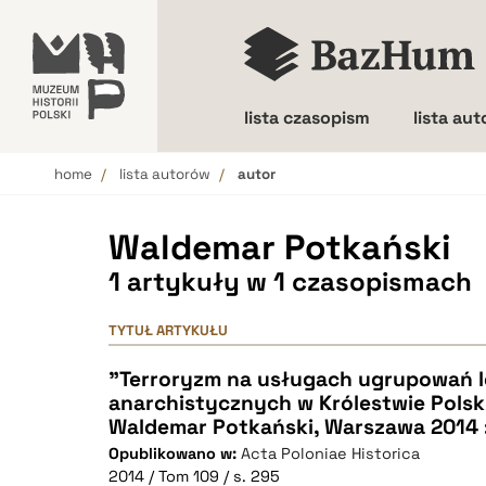
lista czasopism
lista au
home
lista autorów
autor
Wielkość liter
Waldemar Potkański
1 artykuły w 1 czasopismach
TYTUŁ ARTYKUŁU
"Terroryzm na usługach ugrupowań l
anarchistycznych w Królestwie Polsk
Waldemar Potkański, Warszawa 2014 :
Opublikowano w:
Acta Poloniae Historica
2014 / Tom 109 / s. 295