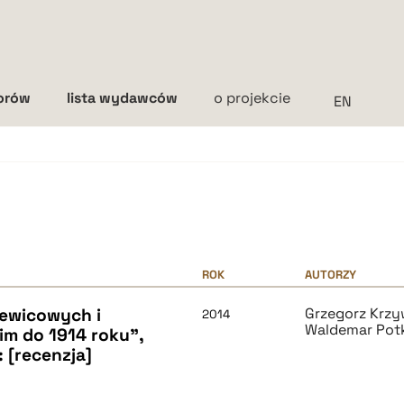
torów
lista wydawców
o projekcie
Interlinia
mała
średnia
duża
ROK
AUTORZY
ewicowych i
Grzegorz Krzy
2014
Waldemar Pot
im do 1914 roku",
 [recenzja]