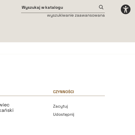
wyszukiwanie zaawansowana
Odstępy międzyliterowe
małe
średnie
duże
CZYNNOŚCI
wiec
Zacytuj
kański
Udostępnij