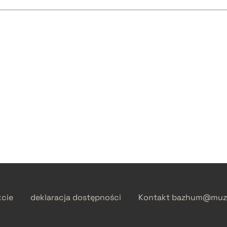
kcie
deklaracja dostępności
Kontakt
bazhum@muzh