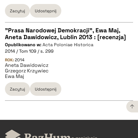
Zacytuj
Udostępnij
"Prasa Narodowej Demokracji", Ewa Maj,
Aneta Dawidowicz, Lublin 2013 : [recenzja]
CZYSTY TEKST
Opublikowano w:
Acta Poloniae Historica
2014 / Tom 109 / s. 299
pobierz cytat
ROK:
2014
Aneta Dawidowicz
Grzegorz Krzywiec
Ewa Maj
BIBTEX
Zacytuj
Udostępnij
pobierz cytat
CZYSTY TEKST