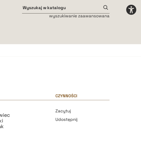
wyszukiwanie zaawansowana
Odstępy międzyliterowe
małe
średnie
duże
CZYNNOŚCI
Zacytuj
wiec
Udostępnij
ki
ak