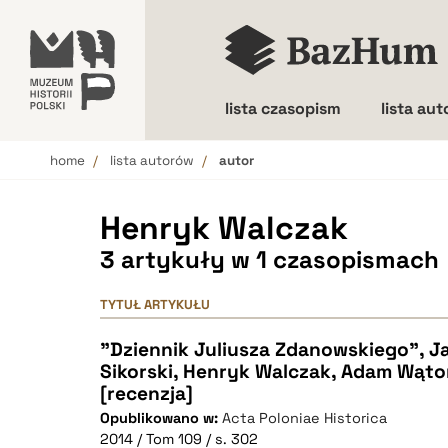
lista czasopism
lista au
home
lista autorów
autor
Wielkość liter
Henryk Walczak
3 artykuły w 1 czasopismach
TYTUŁ ARTYKUŁU
"Dziennik Juliusza Zdanowskiego", J
Sikorski, Henryk Walczak, Adam Wątor
[recenzja]
Opublikowano w:
Acta Poloniae Historica
2014 / Tom 109 / s. 302