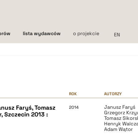
torów
lista wydawców
o projekcie
Interlinia
mała
średnia
duża
ROK
AUTORZY
anusz Faryś, Tomasz
Janusz Faryś
2014
Grzegorz Krzy
, Szczecin 2013 :
Tomasz Sikors
Henryk Walcz
Adam Wątor