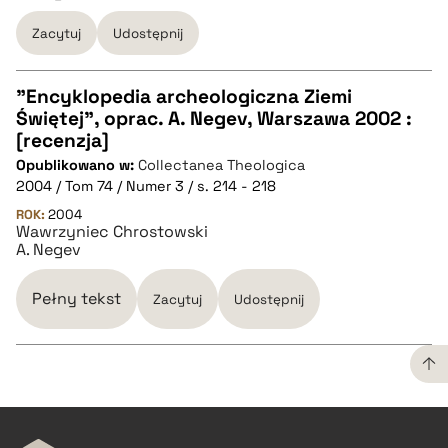
Zacytuj
Udostępnij
"Encyklopedia archeologiczna Ziemi
Świętej", oprac. A. Negev, Warszawa 2002 :
CZYSTY TEKST
[recenzja]
Opublikowano w:
Collectanea Theologica
2004 / Tom 74 / Numer 3 / s. 214 - 218
pobierz cytat
ROK:
2004
Wawrzyniec Chrostowski
A. Negev
BIBTEX
Pełny tekst
Zacytuj
Udostępnij
pobierz cytat
CZYSTY TEKST