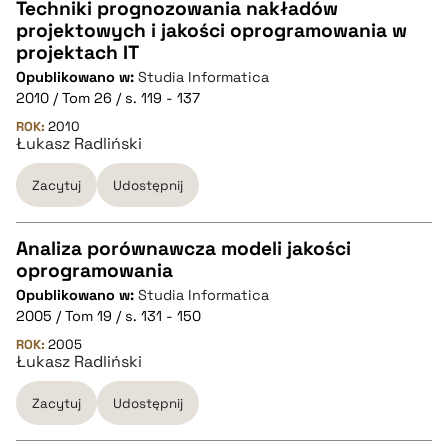
pobierz cytat
Techniki prognozowania nakładów
projektowych i jakości oprogramowania w
CZYSTY TEKST
projektach IT
Opublikowano w:
Studia Informatica
2010 / Tom 26 / s. 119 - 137
pobierz cytat
ROK:
2010
Łukasz Radliński
BIBTEX
Zacytuj
Udostępnij
pobierz cytat
Analiza porównawcza modeli jakości
oprogramowania
CZYSTY TEKST
Opublikowano w:
Studia Informatica
2005 / Tom 19 / s. 131 - 150
pobierz cytat
ROK:
2005
Łukasz Radliński
Zacytuj
Udostępnij
BIBTEX