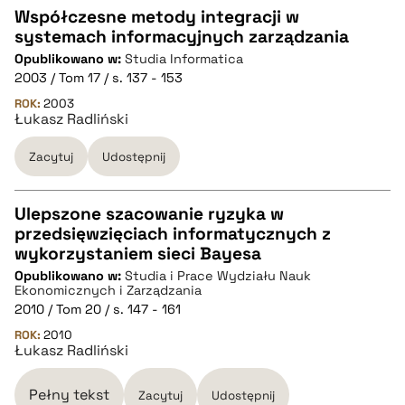
pobierz cytat
Współczesne metody integracji w
systemach informacyjnych zarządzania
CZYSTY TEKST
Opublikowano w:
Studia Informatica
2003 / Tom 17 / s. 137 - 153
pobierz cytat
ROK:
2003
Łukasz Radliński
Zacytuj
Udostępnij
BIBTEX
pobierz cytat
Ulepszone szacowanie ryzyka w
przedsięwzięciach informatycznych z
CZYSTY TEKST
wykorzystaniem sieci Bayesa
Opublikowano w:
Studia i Prace Wydziału Nauk
Ekonomicznych i Zarządzania
pobierz cytat
2010 / Tom 20 / s. 147 - 161
ROK:
2010
Łukasz Radliński
BIBTEX
Pełny tekst
Zacytuj
Udostępnij