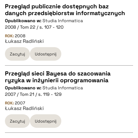
Przegląd publicznie dostępnych baz
danych przedsiębiorstw informatycznych
CZYSTY TEKST
Opublikowano w:
Studia Informatica
2008 / Tom 22 / s. 107 - 120
pobierz cytat
ROK:
2008
Łukasz Radliński
Zacytuj
Udostępnij
BIBTEX
pobierz cytat
Przegląd sieci Bayesa do szacowania
ryzyka w inżynierii oprogramowania
CZYSTY TEKST
Opublikowano w:
Studia Informatica
2007 / Tom 21 / s. 119 - 129
pobierz cytat
ROK:
2007
Łukasz Radliński
Zacytuj
Udostępnij
BIBTEX