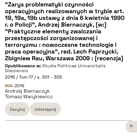
"Zarys problematyki czynności
operacyjnych realizowanych w trybie art.
CZYSTY TEKST
19, 19a, 19b ustawy z dnia 6 kwietnia 1990
r. o Policji", Andrzej Biernaczyk, [w:]
"Praktyczne elementy zwalczania
pobierz cytat
przestępczości zorganizowanej i
terroryzmu : nowoczesne technologie i
praca operacyjna", red. Lech Paprzycki,
BIBTEX
Zbigniew Rau, Warszawa 2009 : [recenzja]
Opublikowano w:
Studia Politicae Universitatis
pobierz cytat
Silesiensis
2016 / Tom 17 / s. 301 - 305
ROK:
2016
Andrzej Biernaczyk
Tomasz Warykiewicz
Zacytuj
Udostępnij