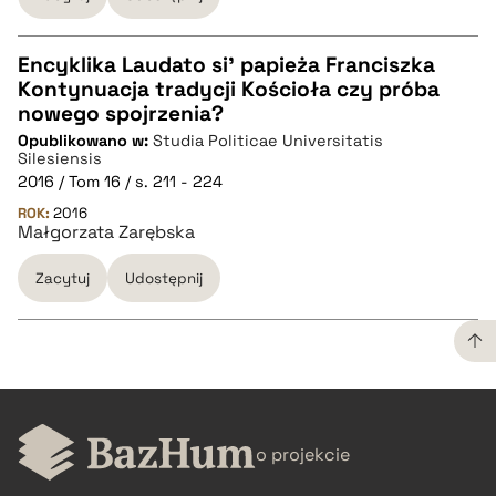
Encyklika Laudato si’ papieża Franciszka
Kontynuacja tradycji Kościoła czy próba
CZYSTY TEKST
nowego spojrzenia?
Opublikowano w:
Studia Politicae Universitatis
Silesiensis
pobierz cytat
2016 / Tom 16 / s. 211 - 224
ROK:
2016
Małgorzata Zarębska
BIBTEX
Zacytuj
Udostępnij
pobierz cytat
CZYSTY TEKST
o projekcie
pobierz cytat