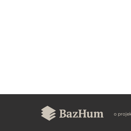
CZYSTY TEKST
BIBTEX
o proje