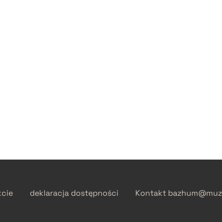
kcie
deklaracja dostępności
Kontakt
bazhum@muzh