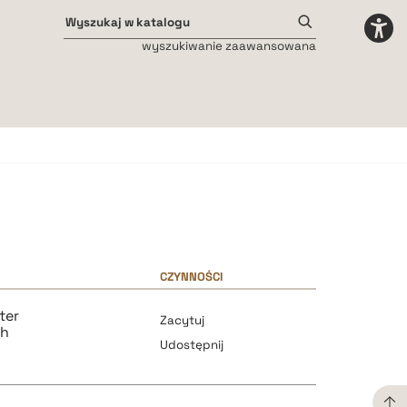
wyszukiwanie zaawansowana
Odstępy międzyliterowe
małe
średnie
duże
CZYNNOŚCI
ter
Zacytuj
gh
Udostępnij