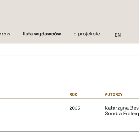
torów
lista wydawców
o projekcie
Interlinia
mała
średnia
duża
ROK
AUTORZY
Katarzyna Bes
2005
Sondra Fralei