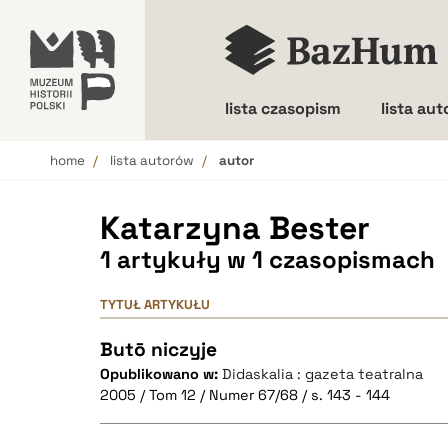
lista czasopism
lista au
home
lista autorów
autor
Wielkość liter
Katarzyna Bester
1 artykuły w 1 czasopismach
TYTUŁ ARTYKUŁU
Butō niczyje
Opublikowano w:
Didaskalia : gazeta teatralna
2005 / Tom 12 / Numer 67/68 / s. 143 - 144