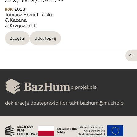
2003 / Tom 13 / s. 231 - 232
ROK:
2003
Tomasz Brzustowski
J. Kazana
J. Krzysztofik
Zacytuj
Udostępnij
CZYSTY TEKST
o projekcie
pobierz cytat
deklaracja dostępności
Kontakt
bazhum@muzhp.pl
BIBTEX
pobierz cytat