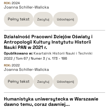
pobierz cytat
ROK:
2024
Joanna Schiller-Walicka
BIBTEX
Pełny tekst
Zacytuj
Udostępnij
pobierz cytat
Działalność Pracowni Dziejów Oświaty i
Antropologii Kultury Instytutu Historii
CZYSTY TEKST
Nauki PAN w 2021 r.
Opublikowano w:
Kwartalnik Historii Nauki i Techniki
2022 / Tom 67 / Numer 3 / s. 173 - 186
pobierz cytat
ROK:
2022
Joanna Schiller-Walicka
BIBTEX
Pełny tekst
Zacytuj
Udostępnij
pobierz cytat
Humanistyka uniwersytecka w Warszawie
dawno temu, coraz dawniej...
CZYSTY TEKST