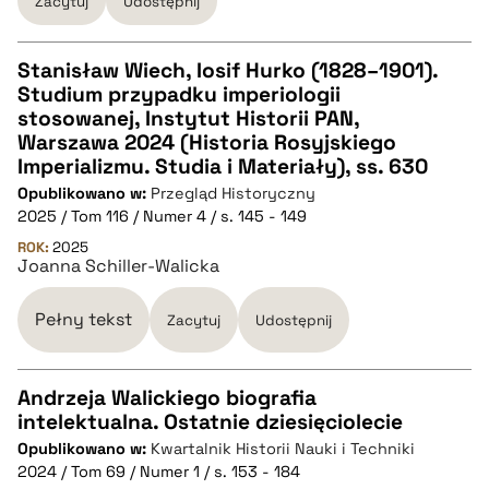
Zacytuj
Udostępnij
Stanisław Wiech, Iosif Hurko (1828–1901).
Studium przypadku imperiologii
CZYSTY TEKST
stosowanej, Instytut Historii PAN,
Warszawa 2024 (Historia Rosyjskiego
Imperializmu. Studia i Materiały), ss. 630
pobierz cytat
Opublikowano w:
Przegląd Historyczny
2025 / Tom 116 / Numer 4 / s. 145 - 149
BIBTEX
ROK:
2025
Joanna Schiller-Walicka
pobierz cytat
Pełny tekst
Zacytuj
Udostępnij
Andrzeja Walickiego biografia
intelektualna. Ostatnie dziesięciolecie
CZYSTY TEKST
Opublikowano w:
Kwartalnik Historii Nauki i Techniki
2024 / Tom 69 / Numer 1 / s. 153 - 184