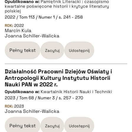
Opublikowano w:
Pamiętnik Literacki : czasopismo
kwartalne poświęcone historii i krytyce literatury
polskiej
pobierz cytat
2022 / Tom 113 / Numer 1 / s. 241 - 258
ROK:
2022
Marcin Kula
BIBTEX
Joanna Schiller-Walicka
Pełny tekst
Zacytuj
Udostępnij
pobierz cytat
Działalność Pracowni Dziejów Oświaty i
Antropologii Kultury Instytutu Historii
CZYSTY TEKST
Nauki PAN w 2022 r.
Opublikowano w:
Kwartalnik Historii Nauki i Techniki
2023 / Tom 68 / Numer 3 / s. 257 - 270
pobierz cytat
ROK:
2023
Joanna Schiller-Walicka
BIBTEX
Pełny tekst
Zacytuj
Udostępnij