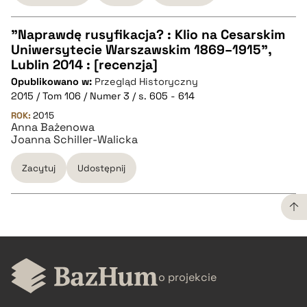
pobierz cytat
"Naprawdę rusyfikacja? : Klio na Cesarskim
Uniwersytecie Warszawskim 1869–1915",
CZYSTY TEKST
Lublin 2014 : [recenzja]
Opublikowano w:
Przegląd Historyczny
2015 / Tom 106 / Numer 3 / s. 605 - 614
pobierz cytat
ROK:
2015
Anna Bażenowa
Joanna Schiller-Walicka
BIBTEX
Zacytuj
Udostępnij
pobierz cytat
CZYSTY TEKST
o projekcie
pobierz cytat