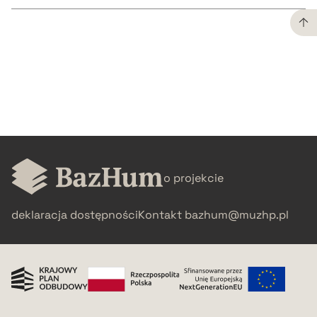
CZYSTY TEKST
pobierz cytat
BIBTEX
o projekcie
pobierz cytat
deklaracja dostępności
Kontakt
bazhum@muzhp.pl