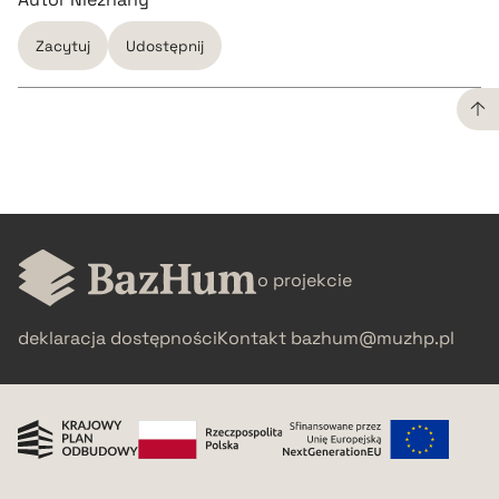
Zacytuj
Udostępnij
CZYSTY TEKST
pobierz cytat
o projekcie
BIBTEX
deklaracja dostępności
Kontakt
bazhum@muzhp.pl
pobierz cytat