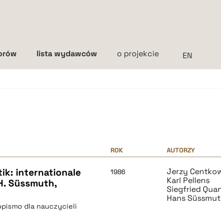
torów
lista wydawców
o projekcie
Interlinia
mała
średnia
duża
ROK
AUTORZY
ik: internationale
Jerzy Centko
1986
Karl Pellens
 H. Süssmuth,
Siegfried Qua
Hans Süssmu
pismo dla nauczycieli