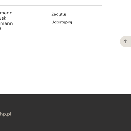
hrmann
Zacytuj
wski
Udostępnij
ismann
th
pobierz cytat
pobierz cytat
pobierz cytat
pobierz cytat
p.pl