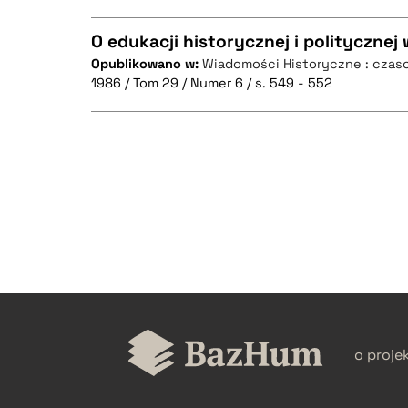
O edukacji historycznej i politycznej
Opublikowano w:
Wiadomości Historyczne : czaso
1986 / Tom 29 / Numer 6 / s. 549 - 552
CZYSTY TEKST
CZYSTY TEKST
BIBTEX
BIBTEX
o proje