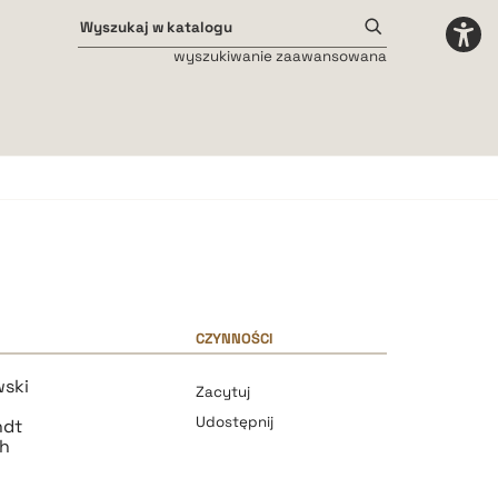
wyszukiwanie zaawansowana
Odstępy międzyliterowe
małe
średnie
duże
CZYNNOŚCI
wski
Zacytuj
Udostępnij
ndt
th