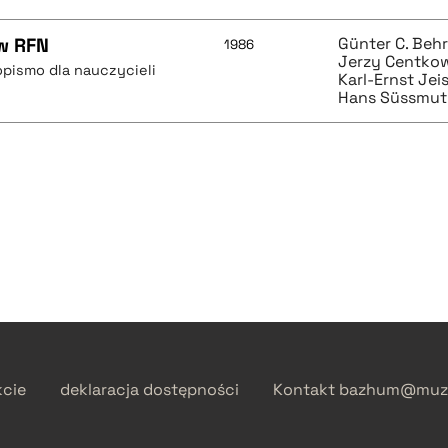
 w RFN
Günter C. Be
1986
Jerzy Centko
pismo dla nauczycieli
Karl-Ernst Je
Hans Süssmu
kcie
deklaracja dostępności
Kontakt
bazhum@muzh