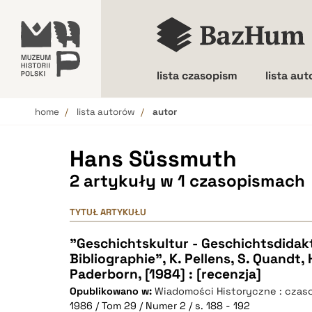
lista czasopism
lista au
home
lista autorów
autor
Wielkość liter
Hans Süssmuth
2 artykuły w 1 czasopismach
TYTUŁ ARTYKUŁU
"Geschichtskultur - Geschichtsdidakt
Bibliographie", K. Pellens, S. Quandt,
Paderborn, [1984] : [recenzja]
Opublikowano w:
Wiadomości Historyczne : czaso
1986 / Tom 29 / Numer 2 / s. 188 - 192